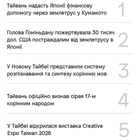
1
Тайвань надасть Японії фінансову
допомогу через землетрус у Кумамото
2
Голова Ґоміньдану пожертвувала 30 тисяч
дол. США постраждалим від землетрусу в
Японії
3
У Новому Тайбеї представили систему
розпізнавання та синтезу корінних мов
4
Тайвань офіційно визнав сірая 17-м
корінним народом
5
У Тайбеї відкрилася виставка Creative
Expo Taiwan 2026