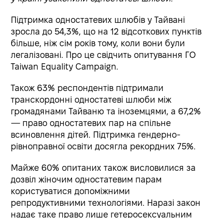
Підтримка одностатевих шлюбів у Тайвані
зросла до 54,3%, що на 12 відсоткових пунктів
більше, ніж сім років тому, коли вони були
легалізовані. Про це свідчить опитування ГО
Taiwan Equality Campaign.
Також 63% респондентів підтримали
транскордонні одностатеві шлюби між
громадянами Тайваню та іноземцями, а 67,2%
— право одностатевих пар на спільне
всиновлення дітей. Підтримка гендерно-
рівноправної освіти досягла рекордних 75%.
Майже 60% опитаних також висловилися за
дозвіл жіночим одностатевим парам
користуватися допоміжними
репродуктивними технологіями. Наразі закон
надає таке право лише гетеросексуальним