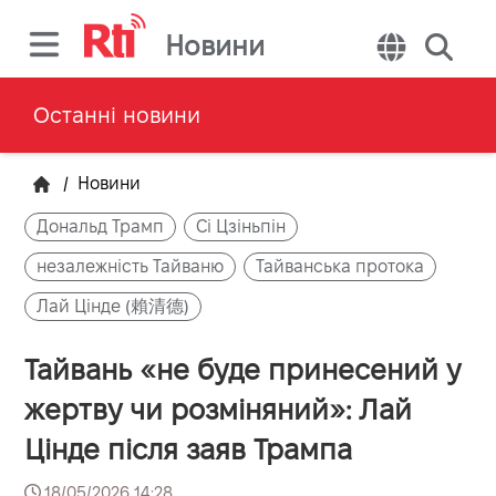
Новини
Останні новини
/
Новини
Дональд Трамп
Сі Цзіньпін
незалежність Тайваню
Тайванська протока
Лай Цінде (賴清德)
Тайвань «не буде принесений у
жертву чи розміняний»: Лай
Цінде після заяв Трампа
18/05/2026 14:28