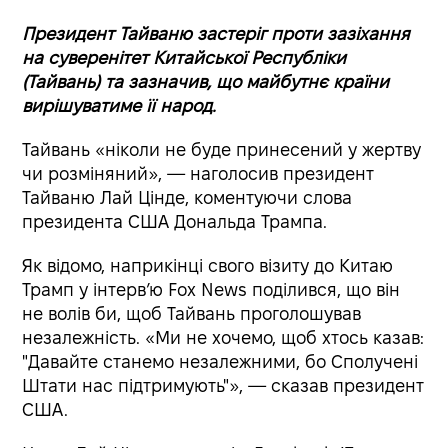
Президент Тайваню застеріг проти зазіхання
на суверенітет Китайської Республіки
(Тайвань) та зазначив, що майбутнє країни
вирішуватиме її народ.
Тайвань «ніколи не буде принесений у жертву
чи розміняний», — наголосив президент
Тайваню Лай Цінде, коментуючи слова
президента США Дональда Трампа.
Як відомо, наприкінці свого візиту до Китаю
Трамп у інтерв’ю Fox News поділився, що він
не волів би, щоб Тайвань проголошував
незалежність. «Ми не хочемо, щоб хтось казав:
"Давайте станемо незалежними, бо Сполучені
Штати нас підтримують"», — сказав президент
США.