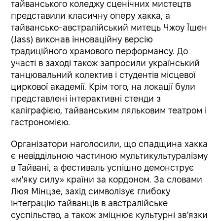
тайванського коледжу сценічних мистецтв
представили класичну оперу хакка, а
тайвансько-австралійський митець Чжоу Їшен
(Jass) виконав інноваційну версію
традиційного храмового перформансу. До
участі в заході також запросили український
танцювальний колектив і студентів місцевої
циркової академії. Крім того, на локації були
представлені інтерактивні стенди з
каліграфією, тайванським ляльковим театром і
гастрономією.
Організатори наголосили, що спадщина хакка
є невіддільною частиною мультикультуралізму
в Тайвані, а фестиваль успішно демонструє
«м'яку силу» країни за кордоном. За словами
Люя Мінцзе, захід символізує глибоку
інтеграцію тайванців в австралійське
суспільство, а також зміцнює культурні зв’язки