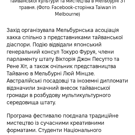
тайванської культури та мистецтва в Мельбурні 31
травня. (Фото: Facebook-сторінка Taiwan in
Melbourne)
Захід організувала Мельбурнська асоціація
хакка спільно з представниками тайванської
діаспори. Подію відвідали японський
генеральний консул Токуро Фуруя, члени
парламенту штату Вікторія Джон Песутто та
Рене Хіт, а також очільник представництва
Тайваню в Мельбурні Люй Мінцзе.
Австралійські посадовці та іноземні дипломати
відзначили значний внесок тайванської
громади в розбудову мультикультурного
середовища штату.
Програма фестивалю поєднала традиційне
мистецтво із сучасними креативними
форматами. Студенти Національного