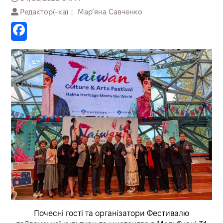
Редактор(-ка)： Марʼяна Савченко
Почесні гості та організатори Фестивалю