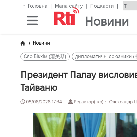
Skip
|
|
|
:::
Головна
Мапа сайту
Подкасти
to
the
Новини
main
content
block
/
Новини
Сяо Бікхім (蕭美琴)
дипломатичні союзник
Президент Палау висловив
Тайваню
08/06/2026 17:34
Редактор(-ка)： Олександр 