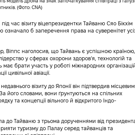
ь модель дрона на знак започаткування співпраці з галуз
тників. (Фото: CNA)
ід час візиту віцепрезидентки Тайваню Сяо Бікхім
ю означало б заперечення права на суверенітет усі
ор, Віппс наголосив, що Тайвань є успішною країною
ідерство у сферах охорони здоров’я, технологій та
нь має брати участь у роботі міжнародних організацій
ї цивільної авіації.
недавнього візиту до Японії він підтвердив місцевим
 За його словами, вони ґрунтуються на спільних
дку та концепції вільного й відкритого Індо-
ла до Тайваню з трьома дорученнями від президент
прияти туризму до Палау серед тайванців та