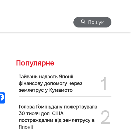
Пошук
Популярне
1
Тайвань надасть Японії
фінансову допомогу через
землетрус у Кумамото
Голова Ґоміньдану пожертвувала
2
30 тисяч дол. США
постраждалим від землетрусу в
Японії