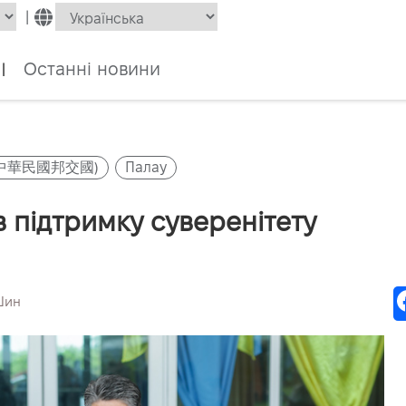
|
Останні новини
|
и (中華民國邦交國)
Палау
 підтримку суверенітету
Шин