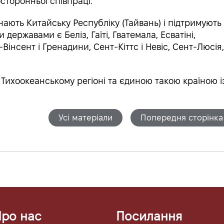
торонньої співпраці.
знають Китайську Республіку (Тайвань) і підтримують 
ержавами є Беліз, Гаїті, Гватемала, Есватіні,
інсент і Гренадини, Сент-Кіттс і Невіс, Сент-Люсія
Тихоокеанському регіоні та єдиною такою країною і
Усі матеріали
Попередня сторінка
ро нас
Посилання