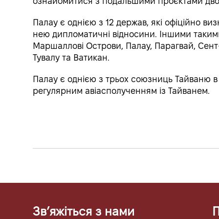
ознайомитися з подальшими проєктами двос
Палау є однією з 12 держав, які офіційно ви
нею дипломатичні відносини. Іншими такими д
Маршаллові Острови, Палау, Парагвай, Сент-В
Тувалу та Ватикан.
Палау є однією з трьох союзниць Тайваню в 
регулярним авіасполученням із Тайванем.
Звʼяжіться з нами
П