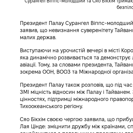
Сурангел Віппс-молодший та Сяо Бікхім тримают
безпіло
Президент Палау Сурангел Віппс-молодший п
заявив, що невизнання суверенітету Тайван
малих держав.
Виступаючи на урочистій вечері в місті Кор
яка динамічно розвивається та демонструє л
авіації. Тому, за словами президента, Тайва
зокрема ООН, ВООЗ та Міжнародної організаці
Президент Палау також розповів, що під час 
ЗМІ міцність відносин між Палау і Тайванем.
цінностях, підтримці міжнародного правопоря
Тихоокеанського регіону.
Сяо Бікхім своєю чергою заявила, що прибу
Лая Цінде: зміцнити дружбу між країнами, с