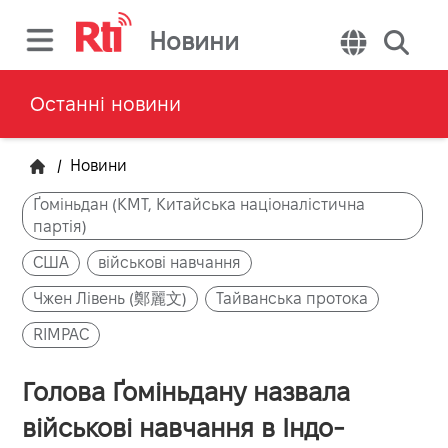
Новини
Останні новини
/
Новини
Ґоміньдан (KMT, Китайська націоналістична
партія)
США
військові навчання
Чжен Лівень (鄭麗文)
Тайванська протока
RIMPAC
Голова Ґоміньдану назвала
військові навчання в Індо-