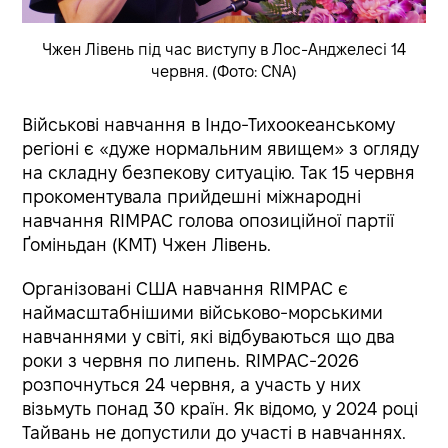
Чжен Лівень під час виступу в Лос-Анджелесі 14
червня. (Фото: CNA)
Військові навчання в Індо-Тихоокеанському
регіоні є «дуже нормальним явищем» з огляду
на складну безпекову ситуацію. Так 15 червня
прокоментувала прийдешні міжнародні
навчання RIMPAC голова опозиційної партії
Ґоміньдан (КМТ) Чжен Лівень.
Організовані США навчання RIMPAC є
наймасштабнішими військово-морськими
навчаннями у світі, які відбуваються що два
роки з червня по липень. RIMPAC-2026
розпочнуться 24 червня, а участь у них
візьмуть понад 30 країн. Як відомо, у 2024 році
Тайвань не допустили до участі в навчаннях.