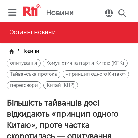
Новини
Останні новини
/
Новини
опитування
Комуністична партія Китаю (КПК)
Тайванська протока
«принцип одного Китаю»
переговори
Китай (КНР)
Більшість тайванців досі
відкидають «принцип одного
Китаю», проте частка
скоротилась — опитування