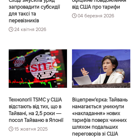
Сході змусила уряд
офіційне повідомлення
запровадити субсидії
від США про тарифи
для таксі та
04 березня 2026
перевізників
24 квітня 2026
Технології TSMC у США
Віцепремʼєрка: Тайвань
відстають від тих, що в
намагається уникнути
Тайвані, на 2,5 роки —
«накладання» нових
посол Тайваню в Японії
тарифів поверх чинних
шляхом подальших
15 жовтня 2025
переговорів зі США