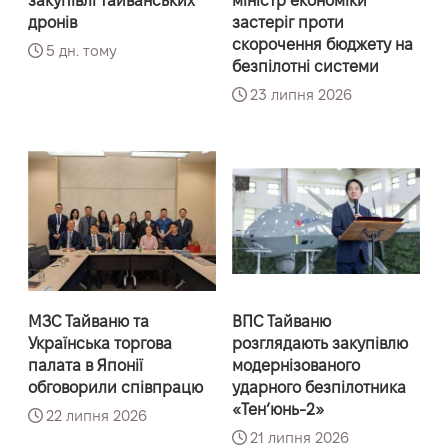
закупівлі тайванських
міністр економіки
дронів
застеріг проти
скорочення бюджету на
5 дн. тому
безпілотні системи
23 липня 2026
МЗС Тайваню та
ВПС Тайваню
Українська торгова
розглядають закупівлю
палата в Японії
модернізованого
обговорили співпрацю
ударного безпілотника
«Тенʼюнь-2»
22 липня 2026
21 липня 2026