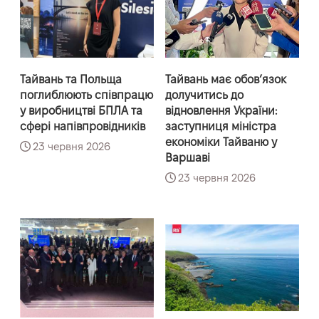
Тайвань та Польща
Тайвань має обовʼязок
поглиблюють співпрацю
долучитись до
у виробництві БПЛА та
відновлення України:
сфері напівпровідників
заступниця міністра
економіки Тайваню у
23 червня 2026
Варшаві
23 червня 2026