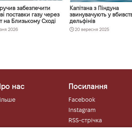
ручив забезпечити
Капітана з Піндуна
ві поставки газу через
звинувачують у вбивств
т на Близькому Сході
дельфінів
зня 2026
20 вересня 2025
ро нас
Посилання
ільше
Facebook
Instagram
RSS-стрічка