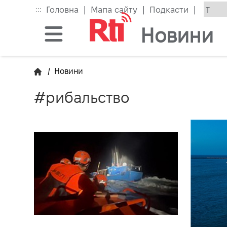
Skip
|
|
|
:::
Головна
Мапа сайту
Подкасти
to
the
Новини
main
content
block
/
Новини
#рибальство