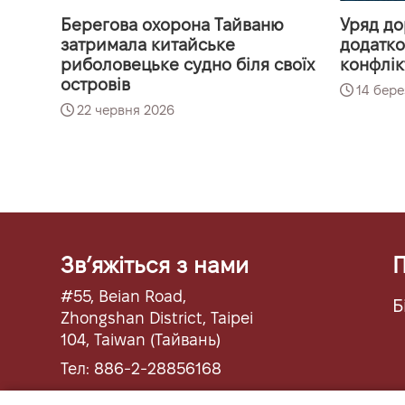
Берегова охорона Тайваню
Уряд до
затримала китайське
додатко
риболовецьке судно біля своїх
конфлік
островів
14 бере
22 червня 2026
Звʼяжіться з нами
П
#55, Beian Road,
Б
Zhongshan District, Taipei
104, Taiwan (Тайвань)
Тел: 886-2-28856168
Факс: 886-2-28855423