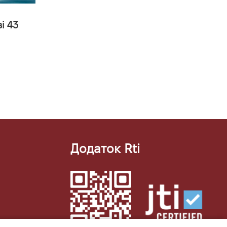
і 43
Додаток Rti