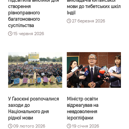
підсвітила виклики для
викладачів китайської
створення
мови до тибетських шкіл
рівноправного
Індії
багатомовного
27 березня 2026
суспільства
15 червня 2026
У Ґаосюні розпочалися
Міністр освіти
заходи до
відреагував на
Національного дня
невдоволення
рідної мови
ієрогліфами
09 лютого 2026
19 січня 2026