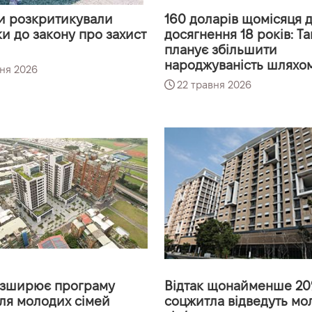
и розкритикували
160 доларів щомісяця 
и до закону про захист
досягнення 18 років: Т
планує збільшити
народжуваність шляхо
ня 2026
22 травня 2026
озширює програму
Відтак щонайменше 2
ля молодих сімей
соцжитла відведуть м