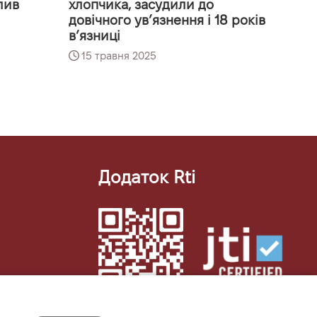
лив
хлопчика, засудили до
довічного увʼязнення і 18 років
вʼязниці
15 травня 2025
Додаток Rti