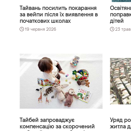
Тайвань посилить покарання
Освітян
за вейпи після їх виявлення в
поправк
початкових школах
дітей
19 червня 2026
23 трав
Тайбей запроваджує
Уряд р
компенсацію за скорочений
житла д