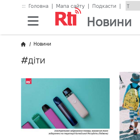
Skip
|
|
|
:::
Головна
Мапа сайту
Подкасти
to
the
Новини
main
content
block
/
Новини
#діти