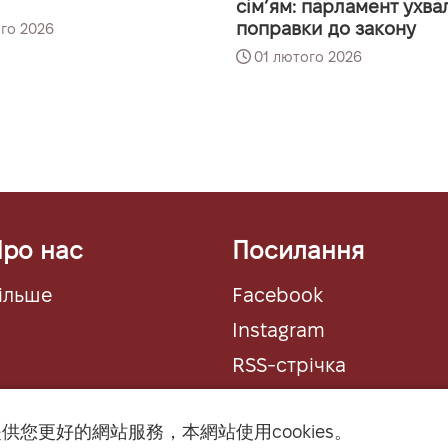
сімʼям: парламент ухва
поправки до закону
го 2026
01 лютого 2026
ро нас
Посилання
ільше
Facebook
Instagram
RSS-стрічка
供您更好的網站服務，本網站使用cookies。