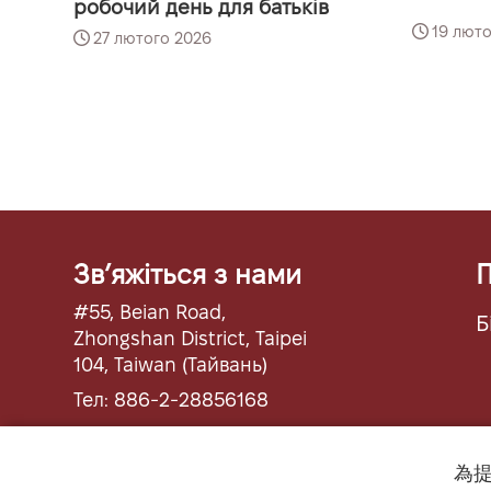
робочий день для батьків
19 люто
27 лютого 2026
Звʼяжіться з нами
П
#55, Beian Road,
Б
Zhongshan District, Taipei
104, Taiwan (Тайвань)
Тел: 886-2-28856168
Факс: 886-2-28855423
為提