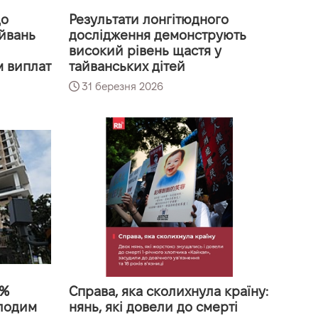
до
Результати лонгітюдного
айвань
дослідження демонструють
високий рівень щастя у
м виплат
тайванських дітей
31 березня 2026
0%
Справа, яка сколихнула країну:
олодим
нянь, які довели до смерті