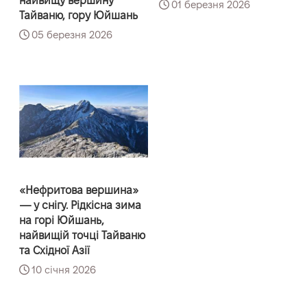
найвищу вершину
01 березня 2026
Тайваню, гору Юйшань
05 березня 2026
«Нефритова вершина»
— у снігу. Рідкісна зима
на горі Юйшань,
найвищій точці Тайваню
та Східної Азії
10 січня 2026