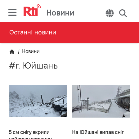
Новини
Останні новини
/
Новини
#г. Юйшань
5 см снігу вкрили
На Юйшані випав сніг