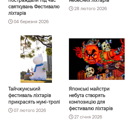
постраждали під час
небесних ліхтарів
святкувань Фестивалю
28 лютого 2026
ліхтарів
04 березня 2026
Тайчжунський
Японські майстри
фестиваль ліхтарів
небута створять
прикрасять мумі-тролі
композицію для
фестивалю ліхтарів
07 лютого 2026
27 січня 2026