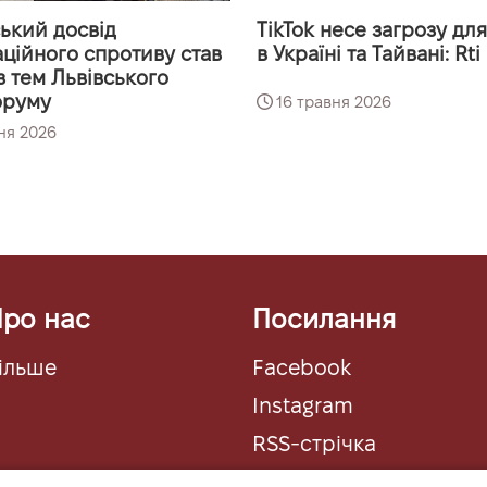
ький досвід
TikTok несе загрозу дл
ційного спротиву став
в Україні та Тайвані: Rti
з тем Львівського
оруму
16 травня 2026
ня 2026
ро нас
Посилання
ільше
Facebook
Instagram
RSS-стрічка