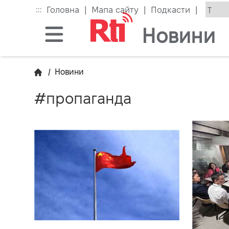
Skip
|
|
|
:::
Головна
Мапа сайту
Подкасти
to
the
Новини
main
content
block
/
Новини
#пропаганда