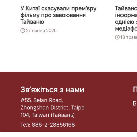
У Китаї скасували прем’єру
Тайванс
фільму про завоювання
інформа
Тайваню
однією 
медіаф
27 липня 2026
18 трав
Звʼяжіться з нами
П
#55, Beian Road,
Б
Zhongshan District, Taipei
104, Taiwan (Тайвань)
Тел: 886-2-28856168
Факс: 886-2-28855423