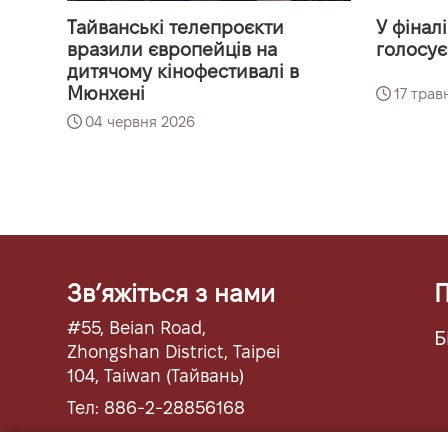
Тайванські телепроєкти
У фінал
вразили європейців на
голосує
дитячому кінофестивалі в
Мюнхені
17 трав
04 червня 2026
Звʼяжіться з нами
П
#55, Beian Road,
Б
Zhongshan District, Taipei
104, Taiwan (Тайвань)
Тел: 886-2-28856168
Факс: 886-2-28855423