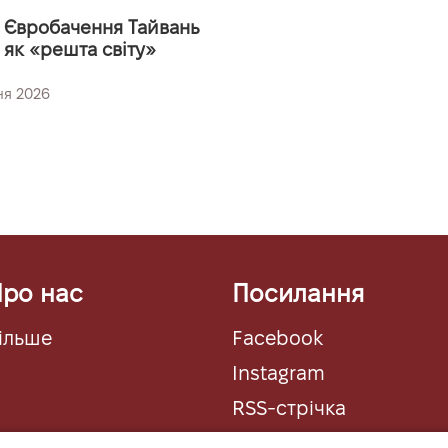
і Євробачення Тайвань
 як «решта світу»
ня 2026
ро нас
Посилання
ільше
Facebook
Instagram
RSS-стрічка