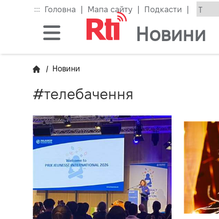
Skip
|
|
|
:::
Головна
Мапа сайту
Подкасти
to
the
Новини
main
content
block
/
Новини
#телебачення