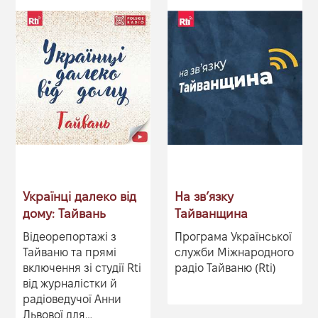
przyglądamy się
Tajwanowi z bliska –
nie tylko przez pry...
Українці далеко від
На звʼязку
дому: Тайвань
Тайванщина
Відеорепортажі з
Програма Української
Тайваню та прямі
служби Міжнародного
включення зі студії Rti
радіо Тайваню (Rti)
від журналістки й
радіоведучої Анни
Львової для