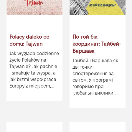
Polacy daleko od
По той бік
domu: Tajwan
координат: Тайбей-
Варшава
Jak wygląda codzienne
życie Polaków na
Тайбей і Варшава як
Tajwanie? Jak pachnie
дві точки
i smakuje ta wyspa, a
спостереження за
jak brzmi współpraca
світом. У програмі
Europy z miejscem,
говоримо про
które coraz częściej
глобальні виклики,
pojawia się w
ключові події та
międzynarodowych
питання безпеки: зі
debatach o
студії в Тайвані, крізь
bezpieczeństwie i
по...
demokracji? W
programie