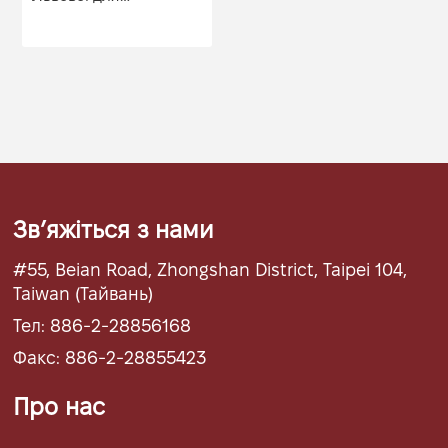
Польського радіо для
України.
Знайомимося з
українською...
Звʼяжіться з нами
#55, Beian Road, Zhongshan District, Taipei 104,
Taiwan (Тайвань)
Тел: 886-2-28856168
Факс: 886-2-28855423
Про нас