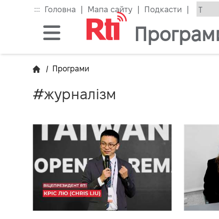
Skip
|
|
|
:::
Головна
Мапа сайту
Подкасти
to
the
Програм
main
content
block
/
Програми
#журналізм