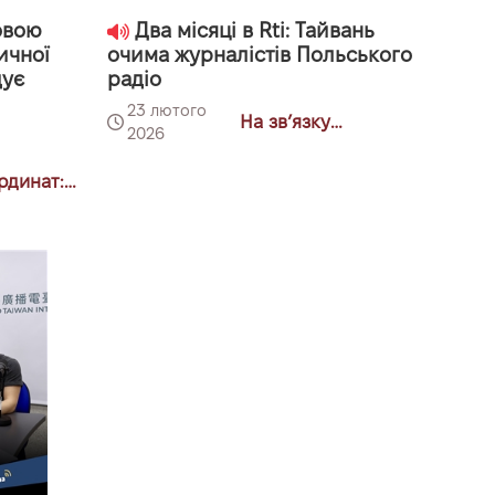
овою
Два місяці в Rti: Тайвань
ичної
очима журналістів Польського
дує
радіо
ю
23 лютого
На звʼязку
2026
Тайванщина
рдинат:
ва