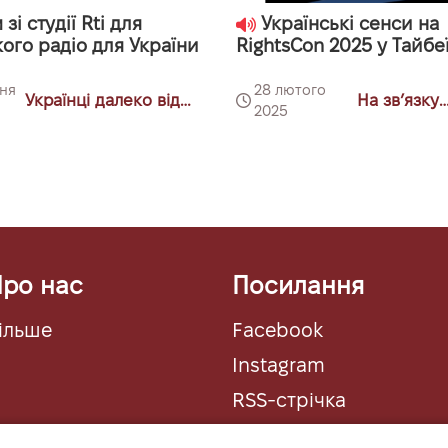
зі студії Rti для
Українські сенси на
ого радіо для України
RightsCon 2025 у Тайбе
дня
28 лютого
Українці далеко від
На звʼязку
2025
дому: Тайвань
Тайванщин
ро нас
Посилання
ільше
Facebook
Instagram
RSS-стрічка