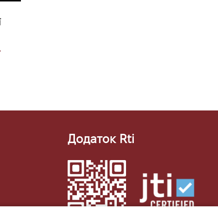
ї
а
Додаток Rti