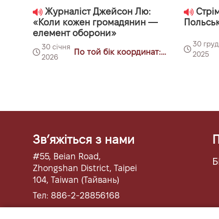
Журналіст Джейсон Лю:
Стрім 
«Коли кожен громадянин —
Польськ
елемент оборони»
30 гру
30 січня
По той бік координат:
2025
2026
Тайбей-Варшава
Звʼяжіться з нами
П
#55, Beian Road,
Б
Zhongshan District, Taipei
104, Taiwan (Тайвань)
Тел: 886-2-28856168
Факс: 886-2-28855423