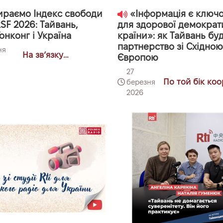
раємо Індекс свободи
«Інформація є ключ
SF 2026: Тайвань,
для здорової демократ
онконг і Україна
країни»: як Тайвань бу
партнерство зі Східно
ня
На звʼязку
Європою
Тайванщина
27
По той бік коо
березня
2026
Тайбей-Варша