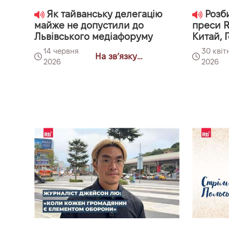
Як тайванську делегацію
Розби
майже не допустили до
преси R
Львівського медіафоруму
Китай, Г
14 червня
30 квіт
На звʼязку
2026
2026
Тайванщина