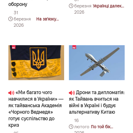
оборону
березня
Українці далеко
від дому:
2026
31
Тайвань
березня
На звʼязку
Тайванщина
2026
«Ми багато чого
Дрони та дипломатія:
навчилися в України» —
як Тайвань вчиться на
як тайванська Академія
війні в Україні і будує
«Чорного Ведмедя»
альтернативу Китаю
готує суспільство до
16
криз
лютого
По той бік
координат:
2026