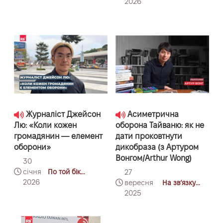
координат:
2026
Тайбей-Варшава
Журналіст Джейсон
Асиметрична
Лю: «Коли кожен
оборона Тайваню: як не
громадянин — елемент
дати проковтнути
оборони»
дикобраза (з Артуром
Вонгом/Arthur Wong)
30
січня
По той бік
27
координат:
2026
вересня
На звʼязку
Тайбей-Варшава
Тайванщина
2025