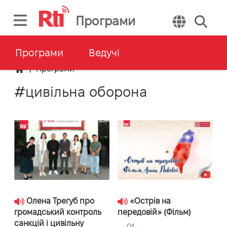
Програми
Програми
Ведучі
/
Програми
#цивільна оборона
Олена Трегуб про
«Острів на
громадський контроль
передовій» (Фільм)
санкцій і цивільну
01