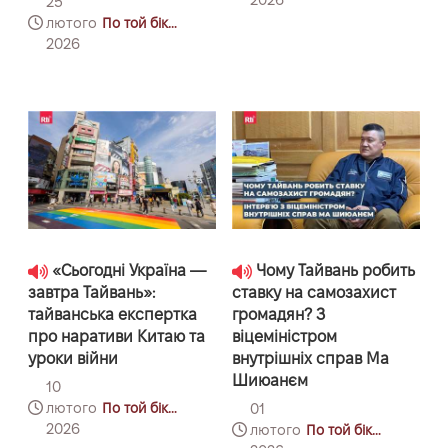
25
Тайбей-Варшава
лютого
По той бік
координат:
2026
Тайбей-Варшава
«Сьогодні Україна —
Чому Тайвань робить
завтра Тайвань»:
ставку на самозахист
тайванська експертка
громадян? З
про наративи Китаю та
віцеміністром
уроки війни
внутрішніх справ Ма
Шиюанєм
10
лютого
По той бік
01
координат:
2026
лютого
По той бік
Тайбей-Варшава