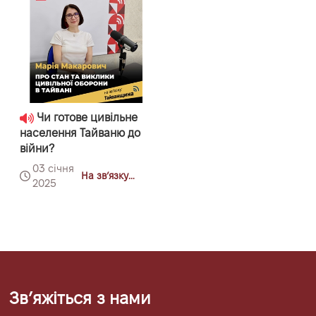
Чи готове цивільне
населення Тайваню до
війни?
03 січня
На звʼязку
2025
Тайванщина
Звʼяжіться з нами