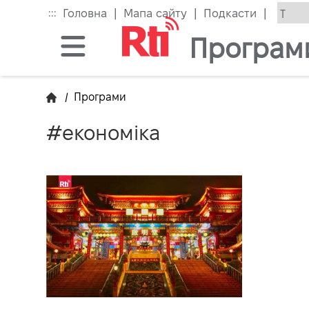
Skip
|
|
|
:::
Головна
Мапа сайту
Подкасти
to
the
Програм
main
content
block
/
Програми
#економіка