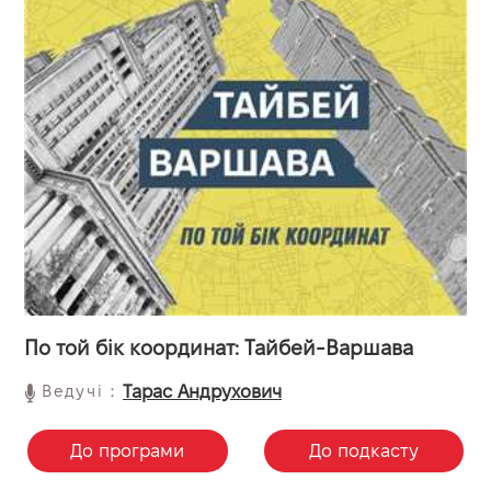
По той бік координат: Тайбей-Варшава
Ведучі：
Тарас Андрухович
До програми
До подкасту