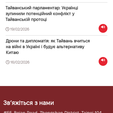
Тайванський парламентар: Українці
зупинили потенційний конфлікт у
Тайванській протоці
19/02/2026
Дрони та дипломатія: як Тайвань вчиться
на війні в Україні і будує альтернативу
Китаю
16/02/2026
Звʼяжіться з нами
#55, Beian Road, Zhongshan District, Taipei 104,