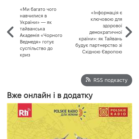
«Ми багато чого
«Інформація є
навчилися в
ключовою для
України» — як
здорової
тайванська
демократичної
Академія «Чорного
країни»: як Тайвань
Ведмедя» готує
будує партнерство зі
суспільство до
Східною Європою
криз
RSS подкасту
Вже онлайн і в додатку