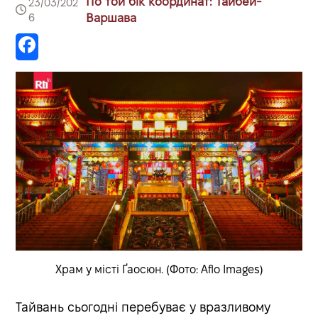
По той бік координат: Тайбей-
23/03/202
6
Варшава
Храм у місті Ґаосюн. (Фото: Aflo Images)
Тайвань сьогодні перебуває у вразливому