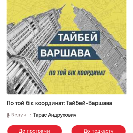
По той бік координат: Тайбей-Варшава
Ведучі：
Тарас Андрухович
До програми
До подкасту