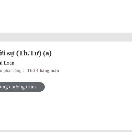
̀i sự (Th.Tư) (a)
ài Loan
an phát sóng：
Thứ 4 hàng tuần
dung chương trình