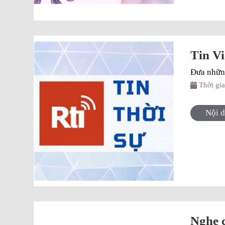
Tin Vi
Đưa những
Thời gi
Nội 
Nghe c