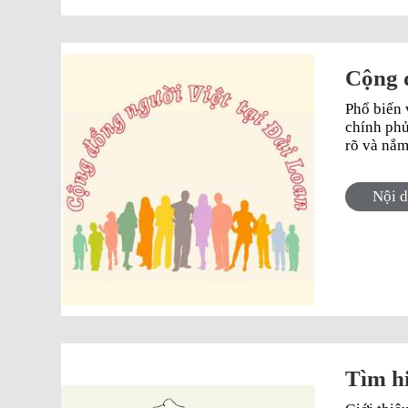
Cộng đ
Phổ biến 
chính phu
rõ và nắ
Nội 
Tìm h