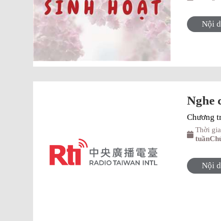
Nội 
Nghe c
Chương tri
Thời gi
tuầnChu
Nội 