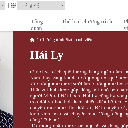
|
Tổng
Thể loại chương trình
P
|
quan
v
/
Chương trình
Phát thanh viên
Hải Ly
Ở nơi xa cách quê hương hàng ngàn dặm, mỗi
Nam, hay vang lên đâu đó giọng nói quê hươn
xứ dường như được sưởi ấm, dường như bớt c
Thật vui khi được góp tiếng nói nhỏ bé của
người Việt tại Đài Loan, Hải Ly cũng hy vọng 
trao đổi và học hỏi thêm nhiều điều bổ ích. 
chuyên mục như Tin thời sự, Bài chuyên đề, 
kính sinh hoạt và chuyên mục Cộng đồng ng
cùng Tố Kim)
Rất mong nhận được sự ủng hộ và đóng góp 