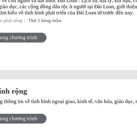
u về con người và đất nước Đài Loan : Lịch sử, địa lý, khí hậu, c
iáo dục, các cộng đồng dân tộc ít người tại Đài Loan, giới thiệ
 tìm hiểu về tình hình phát triển của Đài Loan từ trước đến nay.
an phát sóng：
Thứ 2 hàng tuần
dung chương trình
ính rộng
 thông tin về tình hình ngoại giao, kinh tế, văn hóa, giáo dục, 
dung chương trình