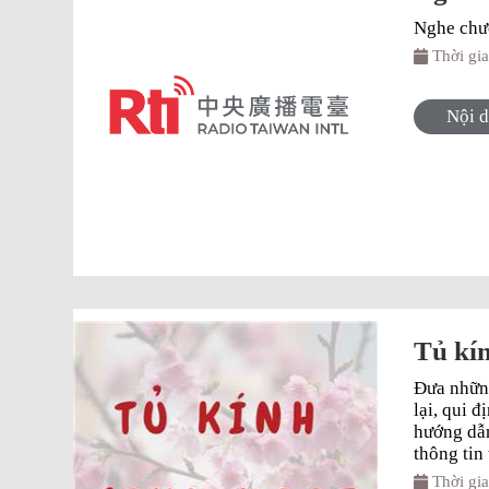
Nghe chươn
Thời gi
Nội 
Tủ kí
Đưa những
lại, qui 
hướng dẫn 
thông tin 
Thời gi