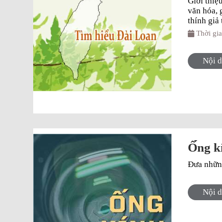
Giới thiệ
văn hóa, g
thính giả
Thời gi
Nội 
Ố́ng k
Đưa những
Nội 