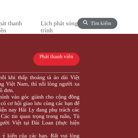
hát thanh
Lịch phát sóng chương
Tìm kiếm
iên
trình
Phát thanh viên
 khi thấp thoáng tà áo dài Việt
g Việt Nam, thì nỗi lòng người xa
ô đơn.
 mình vào góc giành cho cộng đồng
có cơ hội giao lưu cùng các bạn để
Hiện nay Hải Ly đang phụ trách các
Các tin quan trọng trong tuần, Tủ
ười Việt tại Đài Loan (thực hiện
ý kiến của các bạn. Rất vui lòng