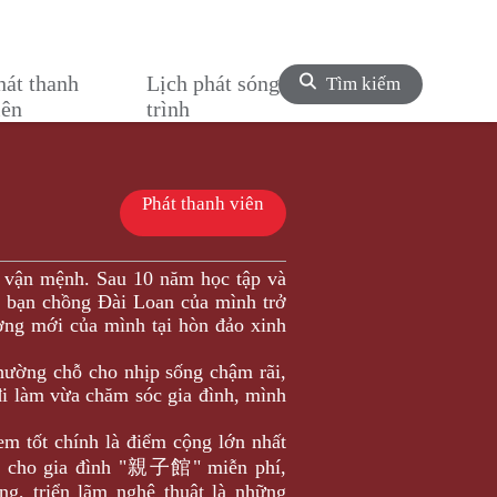
hát thanh
Lịch phát sóng chương
Tìm kiếm
iên
trình
Phát thanh viên
 vận mệnh. Sau 10 năm học tập và
a bạn chồng Đài Loan của mình trở
ơng mới của mình tại hòn đảo xinh
nhường chỗ cho nhịp sống chậm rãi,
đi làm vừa chăm sóc gia đình, mình
em tốt chính là điểm cộng lớn nhất
ơi cho gia đình "親子館" miễn phí,
ng, triển lãm nghệ thuật là những