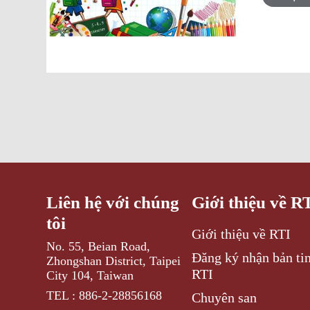
Liên hệ với chúng
Giới thiệu về R
tôi
Giới thiệu về RTI
No. 55, Beian Road,
Đăng ký nhận bản tin
Zhongshan District, Taipei
RTI
City 104, Taiwan
TEL : 886-2-28856168
Chuyên san