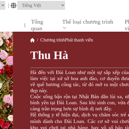
|
Tổng
Thể loại chương trình
P
|
quan
v
/
Chương trình
Phát thanh viên
Thu Hà
Hà đến với Đài Loan như một sự sắp xếp của
làm việc tại xứ sở hoa anh đào, cơ duyên đư
về quê hương công tác, từ đó mở ra một chư
đẹp này.
Cuộc sống bận rộn tại Nhật Bản dần lùi xa, 
bình yên tại Đài Loan. Sau khi sinh con, vừa 
càng trân trọng hơn sự bình dị nơi đây.
Hệ thống y tế hiện đại, dịch vụ chăm sóc trẻ 
mình dành cho Đài Loan. Các cơ sở vui ch
khu vui chơi tại nhà hàng, hay vô số bảo tà