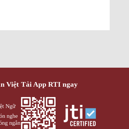
an Việt
Tải App RTI ngay
iệt Ngữ
đón nghe
óng ngắn