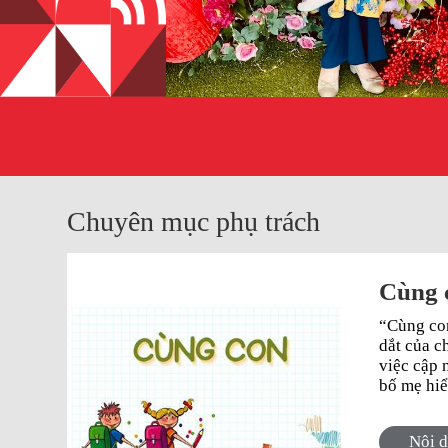
Chuyên mục phụ trách
Cùng 
“Cùng con
dắt của c
việc cập 
bố mẹ hiể
lực hay l
làm gương cho c
Nội 
dành cho 