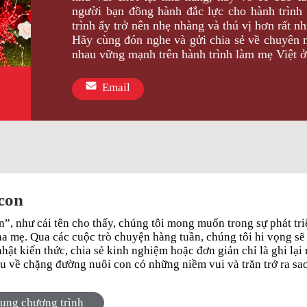
người bạn đồng hành đắc lực cho hành trình
trình ấy trở nên nhẹ nhàng và thú vị hơn rất nh
Hãy cùng đón nghe và gửi chia sẻ về chuyên
nhau vững mạnh trên hành trình làm mẹ Việt 
Email
con
”, như cái tên cho thấy, chúng tôi mong muốn trong sự phát triể
ha mẹ. Qua các cuộc trò chuyện hàng tuần, chúng tôi hi vọng sẽ
nhật kiến thức, chia sẻ kinh nghiệm hoặc đơn giản chỉ là ghi lạ
u về chặng đường nuôi con có những niềm vui và trăn trở ra sao
à có sự chuẩn bị tốt hơn trong việc nuôi dưỡng và giáo dục con
on sẽ là tiền đề vững chắc để trẻ tự tin bước vào đời. Hãy cùng con bước ra thế giới, bằng cách
dung chương trình
con tình yêu trong trẻo nhất, cũng như thời gian chất lượng bê