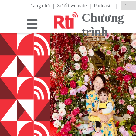
Skip
|
|
|
:::
Trang chủ
Sơ đồ website
Podcasts
to
the
Chương
main
content
trình
block