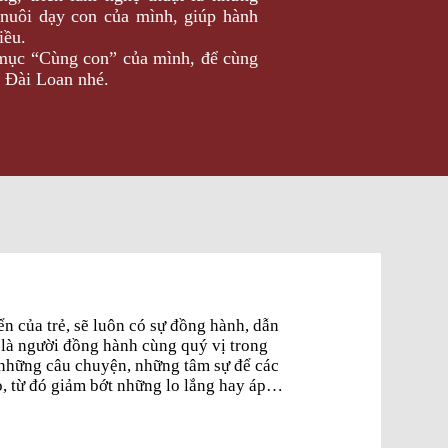
 nuôi dạy con của mình, giúp hành
iều.
 mục “Cùng con” của mình, để cùng
ở Đài Loan nhé.
n của trẻ, sẽ luôn có sự đồng hành, dẫn
 là người đồng hành cùng quý vị trong
i những câu chuyện, những tâm sự để các
, từ đó giảm bớt những lo lắng hay áp
. Tình yêu, sự chăm sóc và cách cha mẹ
n con, bố mẹ nhé!