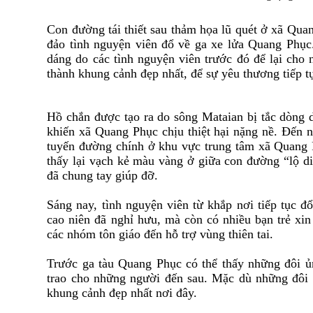
Con
đ
ường tái thiết sau thảm họa lũ quét ở xã Qu
đảo tình nguyện viên
đ
ổ về ga xe lửa Quang Phục
dáng do các tình nguyện viên trước
đ
ó
đ
ể lại cho
thành khung cảnh
đ
ẹp nhất, để sự yêu thương tiếp t
Hồ chắn được tạo ra do sông Mataian bị tắc dòng 
khiến xã Quang Phục chịu thiệt hại nặng nề.
Đ
ến n
tuyến
đ
ường chính ở khu vực trung tâm xã Quang
thấy lại vạch kẻ màu vàng ở giữa con
đ
ường “lộ di
đ
ã chung tay giúp
đ
ỡ.
Sáng nay, tình nguyện viên từ khắp nơi tiếp tục
đ
ổ
cao niên
đ
ã nghỉ hưu, mà còn có nhiều bạn trẻ xin
các nhóm tôn giáo
đ
ến hỗ trợ vùng thiên tai.
Trước ga tàu Quang Phục có thể thấy những
đ
ôi 
trao cho những người
đ
ến sau. Mặc dù những
đ
ôi
khung cảnh
đ
ẹp nhất nơi
đ
ây.