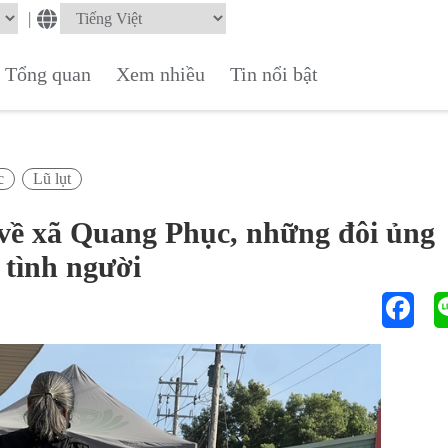
|
Tổng quan
Xem nhiều
Tin nổi bật
c
Lũ lụt
ổ về xã Quang Phục, những đôi ủng
 tình người