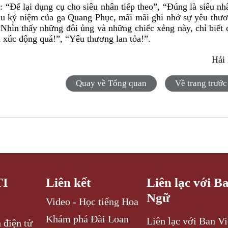
 “Để lại dụng cụ cho siêu nhân tiếp theo”, “Đúng là siêu nh
hu kỷ niệm của ga Quang Phục, mãi mãi ghi nhớ sự yêu thư
hìn thấy những đôi ủng và những chiếc xẻng này, chỉ biết 
 xúc động quá!”, “
Y
êu thương lan tỏa
!
”.
Hải
Quay về Tổng quan
Về trang trước
TI
Liên kết
Liên lạc với B
Ngữ
Video - Học tiếng Hoa
Khám phá Đài Loan
Liên lạc với Ban V
 điện tử