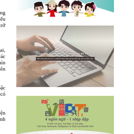
ông
iểu
trở
ai,
các
hìn
iên
bậc
 có
yện
anh