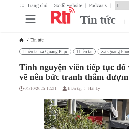
Skip
|
|
|
:::
Trang chủ
Sơ đồ website
Podcasts
to
the
Tin tức
main
|
content
block
/
Tin tức
Thiên tai xã Quang Phục
Thiên tai
Xã Quang Phụ
Tình nguyện viên tiếp tục đ
vẽ nên bức tranh thắm đượm
01/10/2025 12:31
Biên tập： Hải Ly