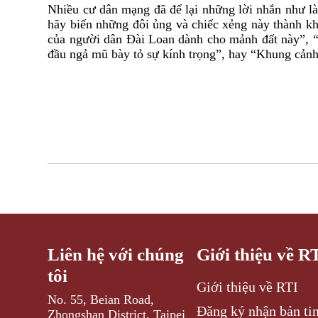
Nhiều cư dân mạng đã để lại những lời nhắn như là:
hãy biến những đôi ủng và chiếc xẻng này thành k
của người dân Đài Loan dành cho mảnh đất này”, “N
đầu ngả mũ bày tỏ sự kính trọng”, hay “Khung cảnh
Liên hệ với chúng
Giới thiệu về R
tôi
Giới thiệu về RTI
No. 55, Beian Road,
Đăng ký nhận bản tin
Zhongshan District, Taipei