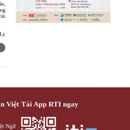
ân,
ơng
cúi
 Ly
an Việt
Tải App RTI ngay
iệt Ngữ