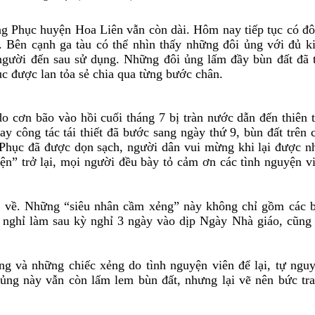
ang Phục huyện Hoa Liên vẫn còn dài. Hôm nay tiếp tục có đ
. Bên cạnh ga tàu có thể nhìn thấy những
đ
ôi ủng với
đ
ủ k
 người
đ
ến sau sử dụng. Những
đ
ôi ủng lấm
đ
ầy bùn
đ
ất đã 
ục được lan tỏa sẻ chia qua từng bước chân.
do cơn bão vào hồi cuối tháng 7 bị tràn nước dẫn
đ
ến thiên t
ay công tác tái thiết
đ
ã bước sang ngày thứ 9, bùn
đ
ất trên 
 Phục
đ
ã
đ
ược dọn sạch, người dân vui mừng khi lại được n
ện” trở lại, mọi người
đ
ều bày tỏ cảm ơn các tình nguyện v
 về. Những “siêu nhân cầm xẻng” này không chỉ gồm các 
 nghỉ làm sau k
ỳ
nghỉ 3 ngày vào dịp Ngày Nhà giáo, cũng
ủng và những chiếc xẻng do tình nguyện viên
đ
ể lại, tự ngu
 ủng này vẫn còn lấm lem bùn đất, nhưng lại vẽ nên bức tr