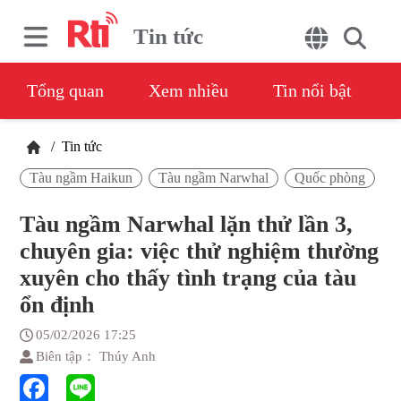
Tin tức
Tổng quan
Xem nhiều
Tin nổi bật
/
Tin tức
Tàu ngầm Haikun
Tàu ngầm Narwhal
Quốc phòng
Tàu ngầm Narwhal lặn thử lần 3,
chuyên gia: việc thử nghiệm thường
xuyên cho thấy tình trạng của tàu
ổn định
05/02/2026 17:25
Biên tập： Thúy Anh