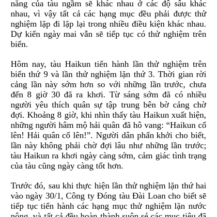
năng của tàu ngầm sẽ khác nhau ở các độ sâu khác
nhau, vì vậy tất cả các hạng mục đều phải được thử
nghiệm lặp đi lặp lại trong nhiều điều kiện khác nhau.
Dự kiến ngày mai vẫn sẽ tiếp tục có thử nghiệm trên
biển.
Hôm nay, tàu Haikun tiến hành lần thử nghiệm trên
biển thứ 9 và lần thử nghiệm lặn thứ 3. Thời gian rời
cảng lần này sớm hơn so với những lần trước, chưa
đến 8 giờ 30 đã ra khơi. Từ sáng sớm đã có nhiều
người yêu thích quân sự tập trung bên bờ cảng chờ
đợi. Khoảng 8 giờ, khi nhìn thấy tàu Haikun xuất hiện,
những người hâm mộ hải quân đã hô vang: “Haikun cố
lên! Hải quân cố lên!”. Người dân phấn khởi cho biết,
lần này không phải chờ đợi lâu như những lần trước;
tàu Haikun ra khơi ngày càng sớm, cảm giác tình trạng
của tàu cũng ngày càng tốt hơn.
Trước đó, sau khi thực hiện lần thử nghiệm lặn thứ hai
vào ngày 30/1, Công ty Đóng tàu Đài Loan cho biết sẽ
tiếp tục tiến hành các hạng mục thử nghiệm lặn nước
nông, và tất cả đều hoàn thành suôn sẻ các mục tiêu đã