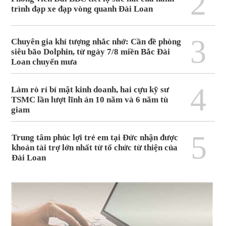
2
trình đạp xe đạp vòng quanh Đài Loan
3
Chuyên gia khí tượng nhắc nhở: Cần đề phòng
siêu bão Dolphin, từ ngày 7/8 miền Bắc Đài
Loan chuyển mưa
4
Làm rò rỉ bí mật kinh doanh, hai cựu kỹ sư
TSMC lần lượt lĩnh án 10 năm và 6 năm tù
giam
5
Trung tâm phúc lợi trẻ em tại Đức nhận được
khoản tài trợ lớn nhất từ tổ chức từ thiện của
Đài Loan