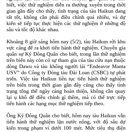
biết, việc thử nghiệm diễn ra thường xuyên trong thời
gian gần đây cho thấy, tình trạng của tàu Haikun đang
rất tốt, không cần phải điều chỉnh quá nhiều, và dự
kiến sẽ tiếp tục thực hiện các thử nghiệm ở những độ
sâu và tốc độ khác nhau.
Khoảng 8 giờ sáng hôm nay (5/2), tàu Haikun rời khu
vực cảng để ra khơi tiến hành thử nghiệm. Chuyên gia
quân sự Kỷ Đông Quân cho biết, trong lần thử nghiệm
trên biển này còn có sự tham gia của tàu cứu nạn thuộc
dòng Dawu và tàu không người lái “Endeavor Manta
USV” do Công ty Đóng tàu Đài Loan (CSBC) tự phát
triển. Việc tàu Haikun liên tục tiến hành thử nghiệm
trên biển trong thời gian gần đây cũng cho thấy tình
trạng tổng thể ngày càng hoàn thiện, không cần quay
lại ụ khô để điều chỉnh gì thêm, mà có thể trực tiếp
tiến hành các hạng mục thử nghiệm tiếp theo.
Ông Kỷ Đông Quân cho biết, hôm nay tàu Haikun vẫn
tiến hành thử nghiệm lặn nước nông, với độ sâu dự
kiến trong phạm vi dưới 100 mét. Mức tiêu thụ điện