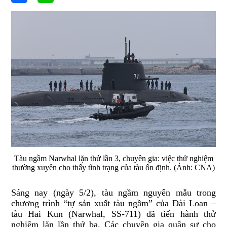
Tàu ngầm Narwhal lặn thử lần 3, chuyên gia: việc thử nghiệm
thường xuyên cho thấy tình trạng của tàu ổn định. (Ảnh: CNA)
Sáng nay (ngày 5/2), tàu ngầm nguyên mẫu trong
chương trình “tự sản xuất tàu ngầm” của Đài Loan –
tàu Hai Kun (Narwhal, SS-711) đã tiến hành thử
nghiệm lặn lần thứ ba. Các chuyên gia quân sự cho