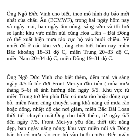
Ông Ngô Đức Vinh cho biết, theo mô hình dự báo mới
nhất của châu Âu (ECMWF), trong hai ngày hôm nay
và ngày mai, ban ngày ấm nóng, sáng sớm và tối hơi
se lạnh; khu vực miền núi cùng Hoa Liên – Đài Đông
có thể xuất hiện mưa rào cục bộ vào buổi chiều. Về
nhiệt độ ở các khu vực, ông cho biết hôm nay miền
Bắc khoảng 18–31 độ C, miền Trung 20–33 độ C,
miền Nam 20–34 độ C, miền Đông 19–31 độ C.
Ông Ngô Đức Vinh cho biết thêm, đêm mai và sáng
ngày 4/5 là lúc đợt Front Mei-yu đầu tiên ( mùa mưa
tháng 5–6) sẽ ảnh hưởng đến ngày 5/5. Khu vực từ
miền Trung trở lên phía Bắc có mưa rào hoặc dông cục
bộ, miền Nam cũng chuyển sang khả năng có mưa rào
hoặc dông, nhiệt độ các nơi giảm, miền Bắc Đài Loan
thời tiết chuyển mát.Ông cho biết thêm, từ ngày 6/5
đến ngày 7/5, Front Mei-yu yếu dần, thời tiết nắng
đẹp, ban ngày nắng nóng; khu vực miền núi và Đông
bán bộ có mưa rào cục bộ vào buổi chiều. Đến ngày