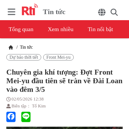
Tin tức
Tổng quan
Xem nhiều
Tin nổi bật
/
Tin tức
Dự báo thời tiết
Front Mei-yu
Chuyên gia khí tượng: Đợt Front
Mei-yu đầu tiên sẽ tràn về Đài Loan
vào đêm 3/5
02/05/2026 12:38
Biên tập： Tố Kim