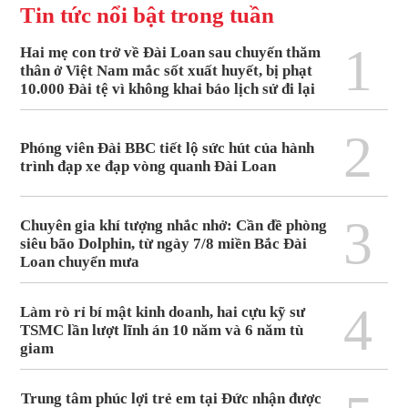
Tin tức nổi bật trong tuần
1
Hai mẹ con trở về Đài Loan sau chuyến thăm
thân ở Việt Nam mắc sốt xuất huyết, bị phạt
10.000 Đài tệ vì không khai báo lịch sử đi lại
2
Phóng viên Đài BBC tiết lộ sức hút của hành
trình đạp xe đạp vòng quanh Đài Loan
3
Chuyên gia khí tượng nhắc nhở: Cần đề phòng
siêu bão Dolphin, từ ngày 7/8 miền Bắc Đài
Loan chuyển mưa
4
Làm rò rỉ bí mật kinh doanh, hai cựu kỹ sư
TSMC lần lượt lĩnh án 10 năm và 6 năm tù
giam
Trung tâm phúc lợi trẻ em tại Đức nhận được