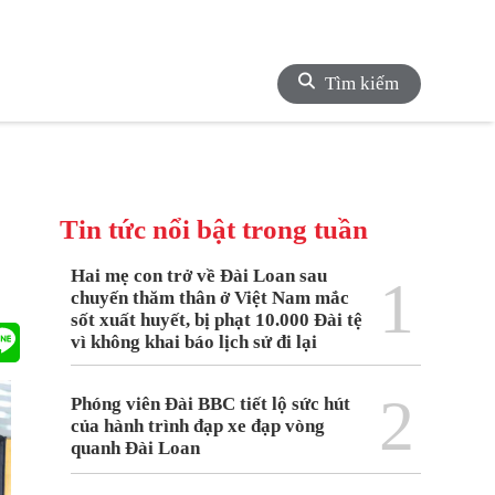
Tìm kiếm
Tin tức nổi bật trong tuần
Hai mẹ con trở về Đài Loan sau
1
chuyến thăm thân ở Việt Nam mắc
sốt xuất huyết, bị phạt 10.000 Đài tệ
vì không khai báo lịch sử đi lại
2
Phóng viên Đài BBC tiết lộ sức hút
của hành trình đạp xe đạp vòng
quanh Đài Loan