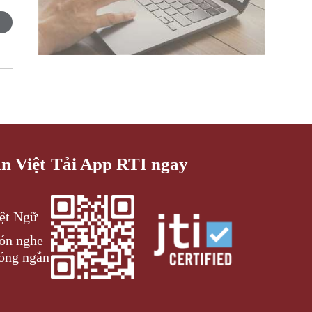
an Việt
Tải App RTI ngay
iệt Ngữ
đón nghe
óng ngắn