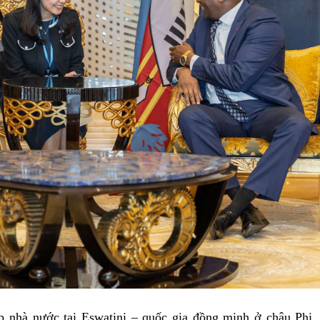
 nhà nước tại Eswatini – quốc gia đồng minh ở châu Phi,