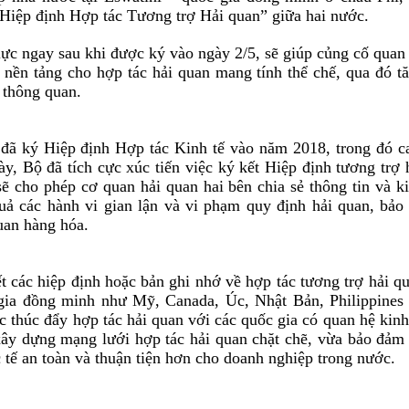
“Hiệp định Hợp tác Tương trợ Hải quan” giữa hai nước.
 lực ngay sau khi được ký vào ngày 2/5, sẽ giúp củng cố quan
 nền tảng cho hợp tác hải quan mang tính thể chế, qua đó t
 thông quan.
 đã ký Hiệp định Hợp tác Kinh tế vào năm 2018, trong đó 
ày, Bộ đã tích cực xúc tiến việc ký kết Hiệp định tương trợ 
sẽ cho phép cơ quan hải quan hai bên chia sẻ thông tin và k
uả các hành vi gian lận và vi phạm quy định hải quan, bảo
uan hàng hóa.
t các hiệp định hoặc bản ghi nhớ về hợp tác tương trợ hải q
gia đồng minh như Mỹ, Canada, Úc, Nhật Bản, Philippines
tục thúc đẩy hợp tác hải quan với các quốc gia có quan hệ kinh
xây dựng mạng lưới hợp tác hải quan chặt chẽ, vừa bảo đảm
 tế an toàn và thuận tiện hơn cho doanh nghiệp trong nước.