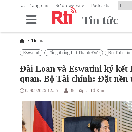
Skip
|
|
|
:::
Trang chủ
Sơ đồ website
Podcasts
to
the
Tin tức
main
|
content
block
/
Tin tức
Eswatini
Tổng thống Lại Thanh Đức
Bộ Tài chín
Đài Loan và Eswatini ký kết H
quan. Bộ Tài chính: Đặt nền 
03/05/2026 12:35
Biên tập： Tố Kim