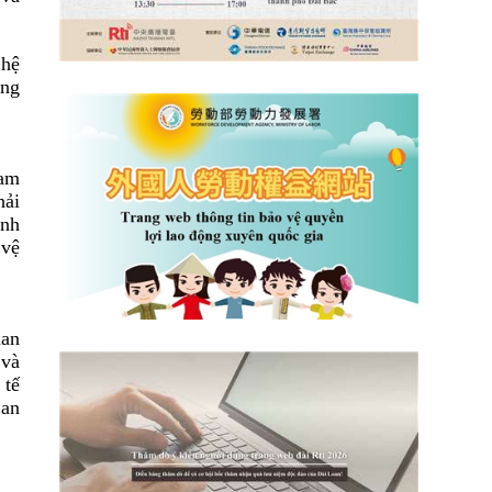
 hệ
ăng
cam
hải
inh
 vệ
uan
 và
 tế
 an