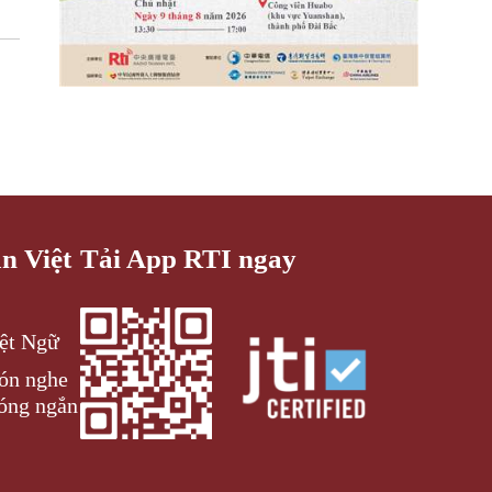
an Việt
Tải App RTI ngay
iệt Ngữ
đón nghe
óng ngắn