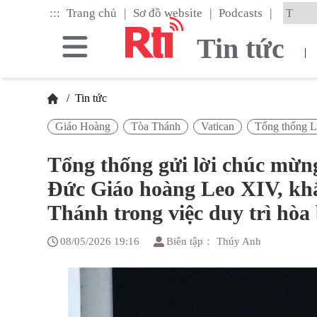
Skip
|
|
|
:::
Trang chủ
Sơ đồ website
Podcasts
to
the
Tin tức
main
|
content
block
/
Tin tức
Giáo Hoàng
Tòa Thánh
Vatican
Tổng thống 
Tổng thống gửi lời chúc mừ
Đức Giáo hoàng Leo XIV, kh
Thánh trong việc duy trì hòa 
08/05/2026 19:16
Biên tập： Thúy Anh