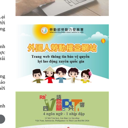
Lại
ưới
ộng
ánh
ược
rải
ững
iáo
hời
nh