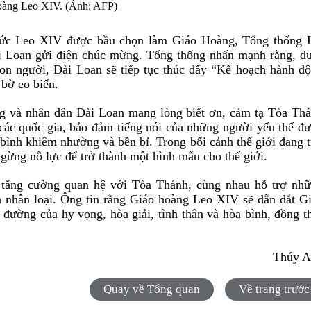
àng Leo XIV. (Ảnh: AFP)
Đức Leo XIV được bầu chọn làm Giáo Hoàng, Tổng thống 
i Loan gửi điện chúc mừng. Tổng thống nhấn mạnh rằng, d
con người, Đài Loan sẽ tiếp tục thúc đẩy “Kế hoạch hành đ
i bờ eo biển.
g và nhân dân Đài Loan mang lòng biết ơn, cảm tạ Tòa Th
 các quốc gia, bảo đảm tiếng nói của những người yếu thế đ
bình khiêm nhường và bền bỉ. Trong bối cảnh thế giới đang t
gừng nỗ lực để trở thành một hình mẫu cho thế giới.
 tăng cường quan hệ với Tòa Thánh, cùng nhau hỗ trợ nh
nh nhân loại. Ông tin rằng Giáo hoàng Leo XIV sẽ dẫn dắt G
 đường của hy vọng, hòa giải, tình thân và hòa bình, đồng t
Thúy A
Quay về Tổng quan
Về trang trước