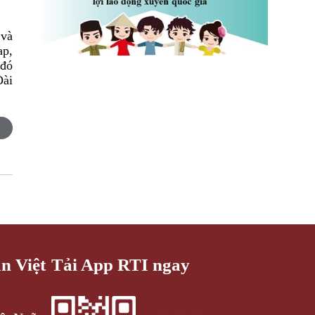
 và
ap,
 đó
Đài
an Việt
Tải App RTI ngay