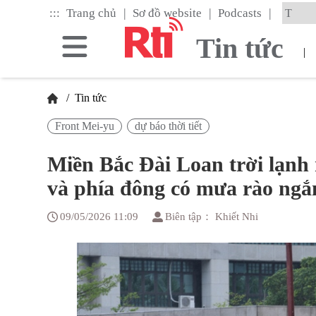
Skip
|
|
|
:::
Trang chủ
Sơ đồ website
Podcasts
to
the
Tin tức
main
|
content
block
/
Tin tức
Front Mei-yu
dự báo thời tiết
Miền Bắc Đài Loan trời lạnh 
và phía đông có mưa rào ngắ
09/05/2026 11:09
Biên tập： Khiết Nhi