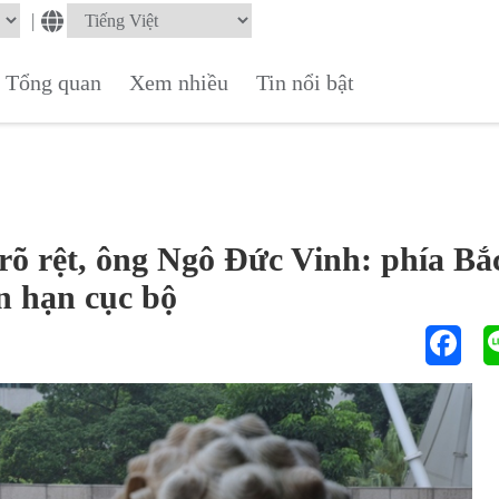
|
Tổng quan
Xem nhiều
Tin nổi bật
rõ rệt, ông Ngô Đức Vinh: phía Bắ
n hạn cục bộ