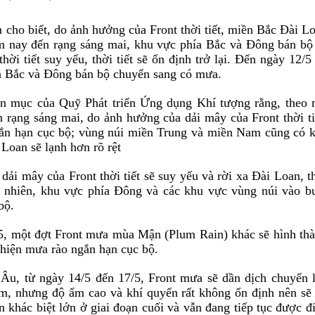
cho biết, do ảnh hưởng của Front thời tiết, miền Bắc Đài L
m nay đến rạng sáng mai, khu vực phía Bắc và Đông bán bộ
ời tiết suy yếu, thời tiết sẽ ổn định trở lại. Đến ngày 12/5
a Bắc và Đông bán bộ chuyển sang có mưa.
n mục của Quỹ Phát triển Ứng dụng Khí tượng rằng, theo
n rạng sáng mai, do ảnh hưởng của dải mây của
Front thời ti
ắn hạn cục bộ; vùng núi miền Trung và miền Nam cũng có 
Loan sẽ lạnh hơn rõ rệt
dải mây của Front thời tiết sẽ suy yếu và rời xa Đài Loan, t
Tuy nhiên, khu vực phía Đông và các khu vực vùng núi vào b
bộ.
5, một đợt Front mưa mùa Mận (Plum Rain) khác sẽ hình th
hiện mưa rào ngắn hạn cục bộ.
Âu, từ ngày 14/5 đến 17/5, Front mưa sẽ dần dịch chuyển 
m, nhưng độ ẩm cao và khí quyển rất không ổn định nên sẽ
khác biệt lớn ở giai đoạn cuối và vẫn đang tiếp tục được đ