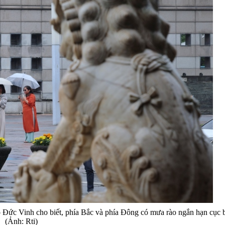
Ngô Đức Vinh cho biết, phía Bắc và phía Đông có mưa rào ngắn hạn cục 
(Ảnh: Rti)