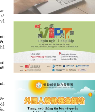
oan
 sẽ
 và
 mô
ết
,
khả
hời
uổi
ành
lên
 dễ
iều