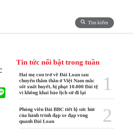
Tìm kiếm
Tin tức nổi bật trong tuần
c
Hai mẹ con trở về Đài Loan sau
1
chuyến thăm thân ở Việt Nam mắc
sốt xuất huyết, bị phạt 10.000 Đài tệ
vì không khai báo lịch sử đi lại
2
Phóng viên Đài BBC tiết lộ sức hút
của hành trình đạp xe đạp vòng
quanh Đài Loan