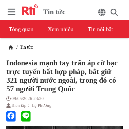
Tin tức
Tổng quan
Xem nhiều
Tin nổi bật
/
Tin tức
Indonesia mạnh tay trấn áp cờ bạc
trực tuyến bất hợp pháp, bắt giữ
321 người nước ngoài, trong đó có
57 người Trung Quốc
09/05/2026 23:30
Biên tập： Lệ Phương