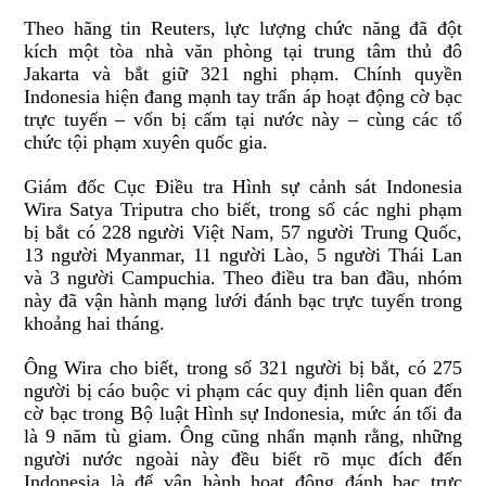
Theo hãng tin
Reuters
, lực lượng chức năng đã đột
kích một tòa nhà văn phòng tại trung tâm thủ đô
Jakarta
và bắt giữ 321 nghi phạm. Chính quyền
Indonesia hiện đang mạnh tay trấn áp hoạt động cờ bạc
trực tuyến – vốn bị cấm tại nước này – cùng các tổ
chức tội phạm xuyên quốc gia.
Giám đốc Cục Điều tra Hình sự cảnh sát Indonesia
Wira Satya Triputra
cho biết, trong số các nghi phạm
bị bắt có 228 người Việt Nam, 57 người Trung Quốc,
13 người Myanmar, 11 người Lào, 5 người Thái Lan
và 3 người Campuchia. Theo điều tra ban đầu, nhóm
này đã vận hành mạng lưới đánh bạc trực tuyến trong
khoảng hai tháng.
Ông Wira cho biết, trong số 321 người bị bắt, có 275
người bị cáo buộc vi phạm các quy định liên quan đến
cờ bạc trong Bộ luật Hình sự Indonesia, mức án tối đa
là 9 năm tù giam. Ông cũng nhấn mạnh rằng, những
người nước ngoài này đều biết rõ mục đích đến
Indonesia là để vận hành hoạt động đánh bạc trực