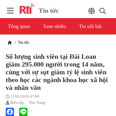
Tin tức
Tổng quan
Xem nhiều
Tin nổi bật
/
Tin tức
Số lượng sinh viên tại Đài Loan
giảm 295.000 người trong 14 năm,
cùng với sự sụt giảm tỷ lệ sinh viên
theo học các ngành khoa học xã hội
và nhân văn
12/05/2026 07:00
Biên tập： Thu Trang