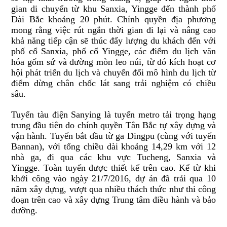
gian di chuyển từ
khu Sanxia, Yingge
đ
ến thành phố
Đài Bắc khoảng 20 phút. Chính quyền địa phương
mong
rằng
việc rút ngắn thời gian đi lại và nâng cao
khả năng tiếp cận sẽ thúc đẩy lượng du
khách đến với
phố cổ
Sanxia
, phố cổ Yingge, các điểm du
lịch
văn
hóa gốm sứ và đường mòn leo núi, từ đó kích
hoạt
cơ
hội
phát triển
du lịch và chuyển đổi mô hình du lịch từ
điểm
dừng chân
chốc
lát
sang trải nghiệm có chiều
sâu.
Tuyến tàu
điện
Sanying là tuyến metro
tải trọng
hạng
trung đầu tiên do chính quyền Tân Bắc tự xây dựng và
vận hành. Tuyến bắt đầu từ ga Dingpu
(cùng với
tuyến
Bannan
)
, với tổng chiều dài khoảng 14,29 km với
12
nhà ga, đi qua các khu vực
Tucheng, Sanxia và
Yingge. Toàn tuyến được thiết kế trên cao. Kể từ khi
khởi công vào ngày 21/7/2016, dự án đã trải qua 10
năm xây dựng, vượt qua nhiều thách thức như thi công
đoạn trên cao và xây dựng
Trung tâm điều hành và bảo
dưỡng
.