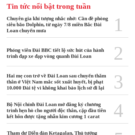
Tin tức nổi bật trong tuần
1
Chuyên gia khí tượng nhắc nhở: Cần đề phòng
siêu bão Dolphin, từ ngày 7/8 miền Bắc Đài
Loan chuyển mưa
2
Phóng viên Đài BBC tiết lộ sức hút của hành
trình đạp xe đạp vòng quanh Đài Loan
3
Hai mẹ con trở về Đài Loan sau chuyến thăm
thân ở Việt Nam mắc sốt xuất huyết, bị phạt
10.000 Đài tệ vì không khai báo lịch sử đi lại
4
Bộ Nội chính Đài Loan mở đăng ký chương
trình hẹn hò cho người độc thân, cặp đầu tiên
kết hôn được tặng nhẫn kim cương 1 carat
Tham dự Diễn đàn Ketagalan, Thủ tướng