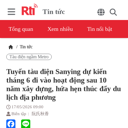
Tin tức
Tổng quan
Xem nhiều
Tin nổi bật
/
Tin tức
Tàu điện ngầm Metro
Tuyến tàu điện Sanying dự kiến
tháng 6 đi vào hoạt động sau 10
năm xây dựng, hứa hẹn thúc đẩy du
lịch địa phương
17/05/2026 09:00
Biên tập： 阮氏秋香