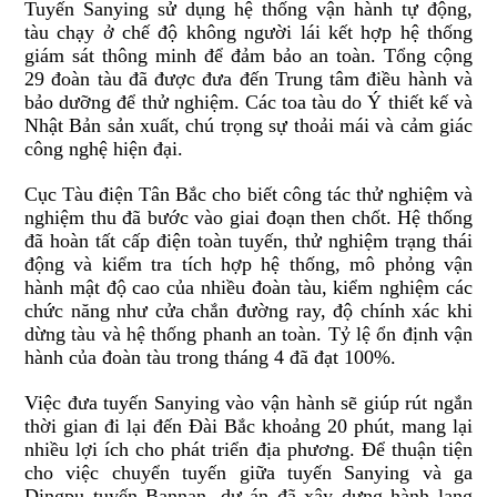
Tuyến Sanying sử dụng hệ thống vận hành tự động,
tàu chạy ở chế độ không người lái kết hợp hệ thống
giám sát thông minh để đảm bảo an toàn. Tổng cộng
29 đoàn tàu đã được đưa đến
Trung tâm điều hành và
bảo dưỡng
để thử nghiệm. Các toa tàu do Ý thiết kế và
Nhật Bản sản xuất, chú
trọng
sự thoải mái và cảm giác
công nghệ hiện đại.
Cục Tàu
điện
Tân Bắc cho biết công tác thử nghiệm và
nghiệm thu đã bước vào giai đoạn then chốt. Hệ thống
đã hoàn tất cấp điện toàn tuyến, thử nghiệm trạng
thái
động
và kiểm tra tích hợp hệ thống, mô phỏng vận
hành mật độ cao của nhiều đoàn tàu
,
kiểm
nghiệm
các
chức năng như cửa chắn đường
ray
, độ chính xác khi
dừng tàu và hệ thống phanh an toàn. Tỷ lệ ổn định vận
hành của đoàn tàu trong tháng 4 đã đạt 100%.
Việc đưa tuyến Sanying vào vận hành sẽ giúp rút ngắn
thời gian đi lại đến Đài Bắc khoảng 20 phút, mang lại
nhiều lợi ích cho phát triển địa phương. Để thuận tiện
cho việc chuyển tuyến giữa
tuyến Sanying và
ga
Dingpu tuyến Bannan, dự án đã xây dựng hành lang