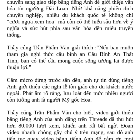
chuyển sang giao tiếp bằng tiếng Anh
đ
ể giới thiệu v
ă
n
hóa tín ngưỡng
Đài Loan
. Nhờ khả n
ă
ng phiên dịch
chuyên nghiệp, nhiều du khách quốc tế không chỉ
“cưỡi ngựa xem hoa” mà còn có thể hiểu sâu hơn về ý
ngh
ĩ
a và sức hút phía sau v
ă
n hóa
đ
ền miếu truyền
thống.
Thầy
cúng
Trần Phẩm V
ă
n
giải thích
:“Nếu bạn muốn
tham gia nghi thức cầu bình an Cầu Bình
An
Thất
Tinh, bạn có thể cầu mong cuộc sống tương lai
đ
ược
thuận lợi.”
Cầm micro
đ
ứng trước sân
đ
ền, anh tự tin dùng tiếng
Anh giới thiệu các nghi lễ tôn giáo cho du khách nước
ngoài. Phát âm rõ ràng, lưu loát
đ
ến mức nhiều người
còn tưởng anh là người Mỹ gốc Hoa.
Thầy
cúng
Trần Phẩm V
ă
n
cho biết,
video giới
thiệu
bằng tiếng Anh của anh
đă
ng trên Threads
đ
ã thu hút
hơn 80.000 lượt xem
, khiến anh rất bất ngờ.
Đ
oạn
video nhanh chóng gây chú ý trên mạng, sau
đ
ó anh
tiếp tục quay video bằng tiếng Anh
đ
ể cảm ơn mọi