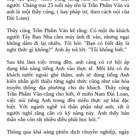
người. Chàng trai 25 tuổi này tên là Trần Phẩm V
ă
n và
anh là một thầy cúng, ( hay pháp sư, theo cách nói của
Đài Loan)
Thầy cúng Trần Phẩm V
ă
n kể rằng: Có một du khách
người Tây Ban Nha cầm máy ảnh
đ
i vào, nhưng ngại
không dám
đ
i lại nhiều.
Tôi hỏi: "Bạn có biết
đ
ây là
nghi thức gì không?" Anh ấy trả lời: "Tôi không biết."
Sau khi làm việc trong
đ
ền, anh càng có cơ hội áp
dụng khả n
ă
ng tiếng Anh vào thực tế. Mỗi khi có du
khách nước ngoài ghé thăm
, anh sẽ dùng tiếng Anh
kiên nhẫn giới thiệu từng nghi thức c
ũ
ng như v
ă
n hóa
truyền thống
đ
ịa phương cho du khách. Thầy cúng
Trần Phẩm V
ă
n cũng cho biết, ở miền Nam
Đ
ài Loan,
việc nói tiếng Anh trong
đ
ền miếu thực sự khá
đ
ặc
biệt.
Với ngành nghề và thân phận như anh, rất ít
người ngh
ĩ
rằng cần có kỹ n
ă
ng này. Anh
thấy
bản
thân vẫn còn rất nhiều
đ
iều phải học hỏi.”
Thông qua khả n
ă
ng phiên dịch chuyên nghiệp, ngày