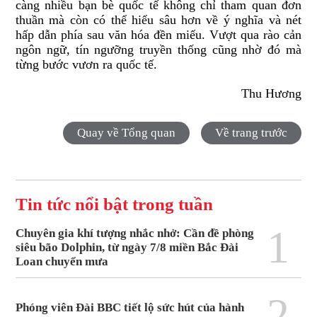
càng nhiều bạn bè quốc tế không chỉ tham quan
đ
ơn
thuần mà còn có thể hiểu sâu hơn về ý ngh
ĩ
a và nét
hấp dẫn phía sau v
ă
n hóa
đ
ền miếu. Vượt qua rào cản
ngôn ngữ, tín ngưỡng truyền thống c
ũ
ng nhờ
đ
ó mà
từng bước vươn ra quốc tế.
Thu Hương
Quay về Tổng quan
Về trang trước
Tin tức nổi bật trong tuần
1
Chuyên gia khí tượng nhắc nhở: Cần đề phòng
siêu bão Dolphin, từ ngày 7/8 miền Bắc Đài
Loan chuyển mưa
2
Phóng viên Đài BBC tiết lộ sức hút của hành