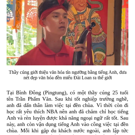
Thầy cúng giới thiệu văn hóa tín ngưỡng bằng tiếng Anh, đưa
nét đẹp văn hóa đền miếu Đài Loan ra thế giới
Tại Bình
Đ
ông (Pingtung), có một thầy cúng 25 tuổi
tên Trần Phẩm V
ă
n.
Sau khi tốt nghiệp trường nghề,
anh
đ
ã dấn thân làm việc tại
đ
ền chùa. Vì thời còn
đ
i
học rất yêu thích NBA nên anh đã
c
h
ă
m chỉ học tiếng
Anh và rèn luyện
đ
ược khả n
ă
ng ngoại ngữ rất tốt. Sau
này, anh còn vận dụng tiếng Anh vào công việc tại
đ
ền
chùa. Mỗi khi gặp du khách nước ngoài, anh lập tức