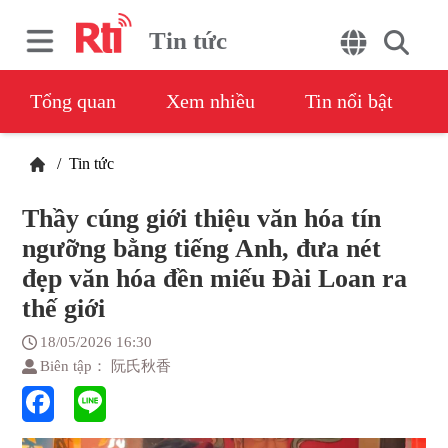
Tin tức
Tổng quan
Xem nhiều
Tin nổi bật
/
Tin tức
Thầy cúng giới thiệu văn hóa tín
ngưỡng bằng tiếng Anh, đưa nét
đẹp văn hóa đền miếu Đài Loan ra
thế giới
18/05/2026 16:30
Biên tập： 阮氏秋香