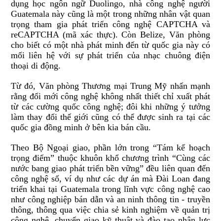
dụng học ngôn ngữ Duolingo, nhà công nghệ người
Guatemala này cũng là một trong những nhân vật quan
trọng tham gia phát triển công nghệ CAPTCHA và
reCAPTCHA (mã xác thực). Còn Belize, Văn phòng
cho biết có một nhà phát minh đến từ quốc gia này có
mối liên hệ với sự phát triển của nhạc chuông điện
thoại di động.
Từ đó, Văn phòng Thương mại Trung Mỹ nhấn mạnh
rằng đổi mới công nghệ không nhất thiết chỉ xuất phát
từ các cường quốc công nghệ; đôi khi những ý tưởng
làm thay đổi thế giới cũng có thể được sinh ra tại các
quốc gia đồng minh ở bên kia bán cầu.
Theo Bộ Ngoại giao, phần lớn trong “Tám kế hoạch
trọng điểm” thuộc khuôn khổ chương trình “Cùng các
nước bang giao phát triển bền vững” đều liên quan đến
công nghệ số, ví dụ như các dự án mà Đài Loan đang
triển khai tại Guatemala trong lĩnh vực công nghệ cao
như công nghiệp bán dẫn và an ninh thông tin - truyền
thông, thông qua việc chia sẻ kinh nghiệm về quản trị
công nghệ, chuyển giao kỹ thuật và đào tạo nhân lực