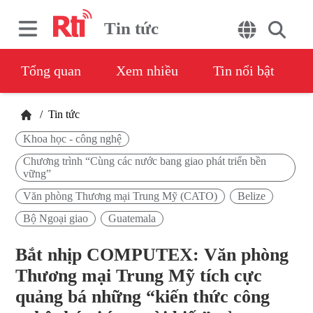
Tin tức
Tổng quan
Xem nhiều
Tin nổi bật
/
Tin tức
Khoa học - công nghệ
Chương trình “Cùng các nước bang giao phát triển bền
vững”
Văn phòng Thương mại Trung Mỹ (CATO)
Belize
Bộ Ngoại giao
Guatemala
Bắt nhịp COMPUTEX: Văn phòng
Thương mại Trung Mỹ tích cực
quảng bá những “kiến thức công