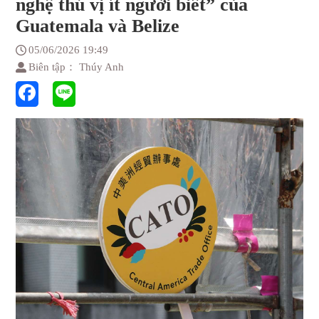
nghệ thú vị ít người biết” của
Guatemala và Belize
05/06/2026 19:49
Biên tập： Thúy Anh