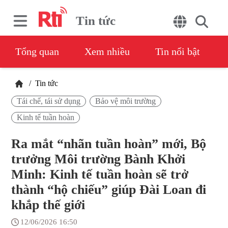
Tin tức
Tổng quan
Xem nhiều
Tin nổi bật
/
Tin tức
Tái chế, tái sử dụng
Bảo vệ môi trường
Kinh tế tuần hoàn
Ra mắt “nhãn tuần hoàn” mới, Bộ
trưởng Môi trường Bành Khởi
Minh: Kinh tế tuần hoàn sẽ trở
thành “hộ chiếu” giúp Đài Loan đi
khắp thế giới
12/06/2026 16:50