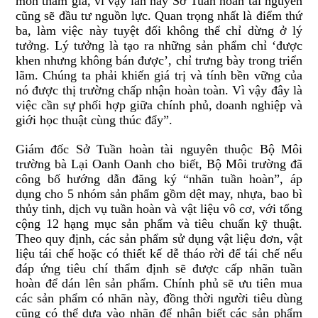
môn tham gia, vì vậy lần này Sở Tuần hoàn tài nguyên
cũng sẽ đầu tư nguồn lực. Quan trọng nhất là điểm thứ
ba, làm việc này tuyệt đối không thể chỉ dừng ở lý
tưởng. Lý tưởng là tạo ra những sản phẩm chỉ ‘được
khen nhưng không bán được’, chỉ trưng bày trong triển
lãm. Chúng ta phải khiến giá trị và tính bền vững của
nó được thị trường chấp nhận hoàn toàn. Vì vậy đây là
việc cần sự phối hợp giữa chính phủ, doanh nghiệp và
giới học thuật cùng thúc đẩy”.
Giám đốc Sở Tuần hoàn tài nguyên thuộc Bộ Môi
trường bà Lại Oanh Oanh cho biết, Bộ Môi trường đã
công bố hướng dẫn đăng ký “nhãn tuần hoàn”, áp
dụng cho 5 nhóm sản phẩm gồm dệt may, nhựa, bao bì
thủy tinh, dịch vụ tuần hoàn và vật liệu vô cơ, với tổng
cộng 12 hạng mục sản phẩm và tiêu chuẩn kỹ thuật.
Theo quy định, các sản phẩm sử dụng vật liệu đơn, vật
liệu tái chế hoặc có thiết kế dễ tháo rời để tái chế nếu
đáp ứng tiêu chí thẩm định sẽ được cấp nhãn tuần
hoàn để dán lên sản phẩm. Chính phủ sẽ ưu tiên mua
các sản phẩm có nhãn này, đồng thời người tiêu dùng
cũng có thể dựa vào nhãn để nhận biết các sản phẩm