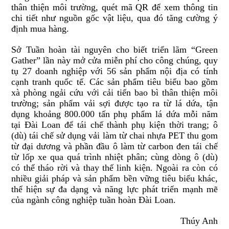
thân thiện môi trường, quét mã QR để xem thông tin
chi tiết như nguồn gốc vật liệu, qua đó tăng cường ý
định mua hàng.
Sở Tuần hoàn tài nguyên cho biết triển lãm “Green
Gather” lần này mở cửa miễn phí cho công chúng, quy
tụ 27 doanh nghiệp với 56 sản phẩm nội địa có tính
cạnh tranh quốc tế. Các sản phẩm tiêu biểu bao gồm
xà phòng ngải cứu với cải tiến bao bì thân thiện môi
trường; sản phẩm vải sợi được tạo ra từ lá dứa, tận
dụng khoảng 800.000 tấn phụ phẩm lá dứa mỗi năm
tại Đài Loan để tái chế thành phụ kiện thời trang; ô
(dù) tái chế sử dụng vải làm từ chai nhựa PET thu gom
từ đại dương và phần đầu ô làm từ carbon đen tái chế
từ lốp xe qua quá trình nhiệt phân; cùng dòng ô (dù)
có thể tháo rời và thay thế linh kiện. Ngoài ra còn có
nhiều giải pháp và sản phẩm bền vững tiêu biểu khác,
thể hiện sự đa dạng và năng lực phát triển mạnh mẽ
của ngành công nghiệp tuần hoàn Đài Loan.
Thúy Anh