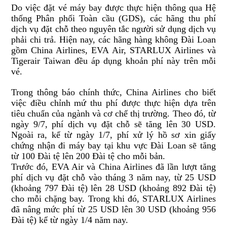
Do việc đặt vé máy bay được thực hiện thông qua Hệ
thống Phân phối Toàn cầu (GDS), các hãng thu phí
dịch vụ đặt chỗ theo nguyên tắc người sử dụng dịch vụ
phải chi trả. Hiện nay, các hãng hàng không Đài Loan
gồm China Airlines, EVA Air, STARLUX Airlines và
Tigerair Taiwan đều áp dụng khoản phí này trên mỗi
vé.
Trong thông báo chính thức, China Airlines cho biết
việc điều chỉnh mứ thu phí được thực hiện dựa trên
tiêu chuẩn của ngành và cơ chế thị trường. Theo đó, từ
ngày 9/7, phí dịch vụ đặt chỗ sẽ tăng lên 30 USD.
Ngoài ra, kể từ ngày 1/7, phí xử lý hồ sơ xin giấy
chứng nhận đi máy bay tại khu vực Đài Loan sẽ tăng
từ 100 Đài tệ lên 200 Đài tệ cho mỗi bản.
Trước đó, EVA Air và China Airlines đã lần lượt tăng
phí dịch vụ đặt chỗ vào tháng 3 năm nay, từ 25 USD
(khoảng 797 Đài tệ) lên 28 USD (khoảng 892 Đài tệ)
cho mỗi chặng bay. Trong khi đó, STARLUX Airlines
đã nâng mức phí từ 25 USD lên 30 USD (khoảng 956
Đài tệ) kể từ ngày 1/4 năm nay.