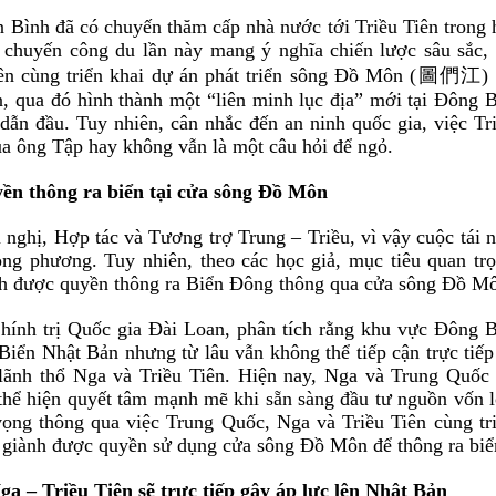
n Bình
đ
ã
có
chuyến th
ă
m cấp nhà nước tới Triều Tiên trong 
 chuyến công du lần này mang ý ngh
ĩ
a chiến lược sâu sắc
,
n cùng triển khai dự án phát triển sông
Đ
ồ Môn
(
圖們江
)
n, qua
đ
ó
h
ì
nh th
à
nh một “liên minh lục
đ
ịa” mới tại
Đ
ô
ng 
 dẫn
đ
ầu. Tuy nhiên, cân nhắc
đ
ến an ninh quốc gia, việc Tr
ủa ông Tập hay
không
vẫn
là một câu hỏi
đ
ể ngỏ
.
ền thông ra biển tại cửa sông
Đ
ồ Môn
nghị, Hợp tác và Tương trợ Trung – Triều, vì vậy cuộc
tái 
ong phương.
Tuy nhiên, theo các học giả, mục tiêu quan tr
nh
đ
ược quyền thông ra Biển
Đ
ô
ng thông qua cửa sông
Đ
ồ Mô
Chính trị Quốc gia
Đ
à
i Loan, phân tích rằng khu vực
Đ
ô
ng 
Biển Nhật Bản nhưng từ lâu vẫn không thể tiếp cận trực tiếp
 lãnh thổ Nga và Triều Tiên. Hiện nay, Nga và Trung Quố
thể hiện quyết tâm mạnh mẽ khi sẵn sàng
đ
ầu tư nguồn vốn 
vọng thông qua việc Trung Quốc, Nga và Triều Tiên cùng tr
 giành
đ
ược quyền sử dụng cửa sông
Đ
ồ Môn
đ
ể thông ra biể
a – Triều Tiên sẽ trực tiếp gây áp lực lên Nhật Bản