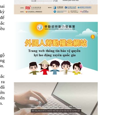
hai
k
ỳ
đ
ể
Bắc
iều
ngộ
ọng
n.
Bắc
 ra
c
đ
ã
lớn
iển
n.