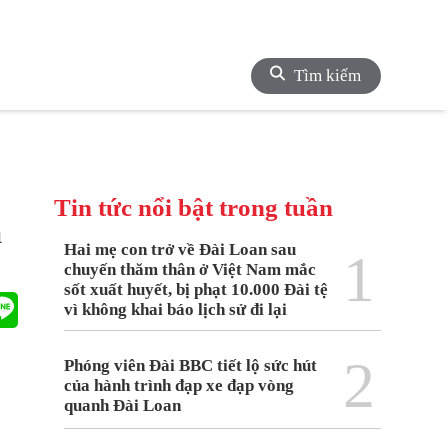
Tìm kiếm
Tin tức nổi bật trong tuần
a
Hai mẹ con trở về Đài Loan sau
1
chuyến thăm thân ở Việt Nam mắc
sốt xuất huyết, bị phạt 10.000 Đài tệ
vì không khai báo lịch sử đi lại
2
Phóng viên Đài BBC tiết lộ sức hút
của hành trình đạp xe đạp vòng
quanh Đài Loan