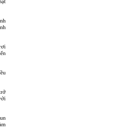
hật
ỉnh
inh
rơi
iển
iều
trở
với
-un
à
m