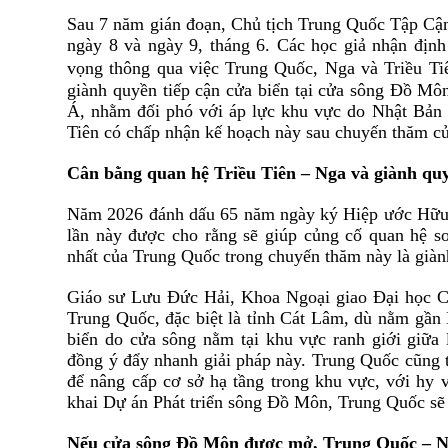
Sau 7 n
ă
m gi
á
n
đ
oạn, Chủ tịch Trung Quốc Tập Cậ
ngày 8
và ngày 9, tháng 6
. Các học giả nhận
đ
ịnh
vọng thông qua việc Trung Quốc, Nga và Triều Tiê
giành quyền tiếp cận cửa biển tại cửa sông
Đ
ồ Mô
Á
,
nhằm
đ
ối phó với áp lực khu vực do Nhật Bản
Tiên có chấp nhận kế hoạch này sau chuyến th
ă
m c
Cân bằng quan hệ Triều Tiên – Nga và giành quy
N
ă
m 2026
đ
á
nh dấu 65 n
ă
m ng
à
y k
ý
Hiệp ước Hữu 
lần này
đ
ược cho rằng
sẽ giúp
củng cố quan hệ s
nhất của Trung Quốc trong chuyến th
ă
m n
à
y l
à
gi
à
Giáo sư Lưu
Đ
ức Hải, Khoa Ngoại giao
Đ
ại học 
Trung Quốc,
đ
ặc biệt là tỉnh Cát Lâm, dù nằm gần 
biển do cửa sông nằm tại khu vực ranh giới giữa
đ
ồng ý
đ
ẩy nhanh giải pháp này. Trung Quốc c
ũ
ng 
đ
ể nâng cấp cơ sở hạ tầng trong khu vực, với hy 
khai Dự án Phát triển sông
Đ
ồ Môn, Trung Quốc sẽ
Nếu cửa sông
Đ
ồ Môn
đ
ược mở, Trung Quốc – Ng