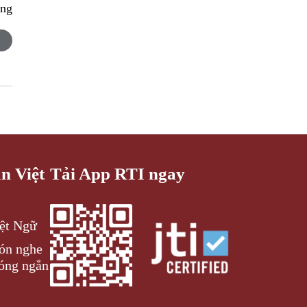
ng
an Việt
Tải App RTI ngay
iệt Ngữ
đón nghe
óng ngắn