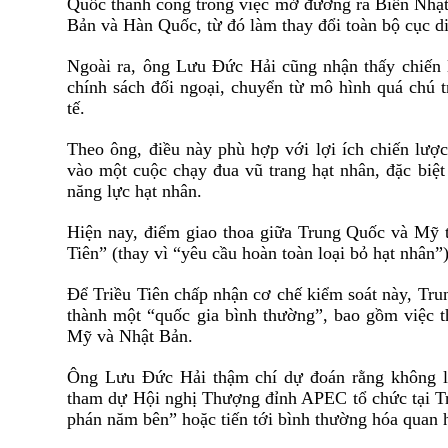
Quốc thành công trong việc mở
đ
ường ra Biển Nhậ
Bản và Hàn Quốc, từ
đ
ó
l
à
m thay
đ
ổi toàn bộ cục 
Ngoài
ra
, ông Lưu
Đ
ức Hải cũng
nhận thấy chiến
chính sách
đ
ối ngoại, chuyển từ mô hình quá chú tr
tế.
Theo ông,
đ
iều này phù hợp với lợi ích chiến lượ
v
à
o một cuộc chạy
đ
ua v
ũ
trang hạt nhân,
đ
ặc biệ
n
ă
ng lực hạt nhân.
Hiện nay,
đ
iểm giao thoa giữa Trung Quốc và Mỹ 
Tiên”
(thay vì “yêu cầu hoàn toàn loại bỏ hạt nhân”)
Đ
ể Triều Tiên chấp nhận cơ chế kiểm soát này, Tr
thành một “quốc gia bình thường”, bao gồm việc 
Mỹ và Nhật Bản.
Ông Lưu
Đ
ức Hải thậm chí dự
đ
o
á
n rằng không l
tham dự Hội nghị Thượng
đ
ỉnh APEC tổ chức tại T
ph
á
n n
ă
m b
ê
n
”
hoặc tiến tới bình thường hóa quan 