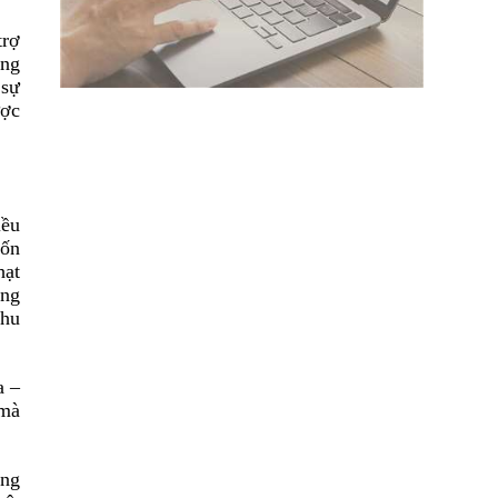
trợ
ọng
 sự
ược
iều
uốn
hạt
ộng
khu
a –
 mà
ung