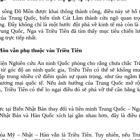
n sông
Đ
ồ Môn
đ
ược khai thông thành công,
đ
iều này sẽ hỗ 
của Trung Quốc, biến tỉnh Cát Lâm thành cửa ngõ quan tr
ng.
Đ
ây không chỉ là một bước
đ
ột phá về kinh tế mà còn là
 Trung Quốc, Nga và Triều Tiên
đ
ã
t
ì
m thấy mục tiêu chiến l
 trực tiếp nhất.
Môn vẫn phụ thuộc vào Triều Tiên
Viện Nghiên cứu An ninh Quốc phòng cho rằng chưa chắc Tr
 từ góc
đ
ộ an ninh quốc gia, Triều Tiên có thể sẽ không m
tập trung nhiều cứ
đ
iểm quân sự quan trọng, như tàu ngầm 
thương mại quốc tế. Nếu ảnh hưởng của Trung Quốc mở r
, Triều Tiên có thể lo ngại
đ
iều
đ
ó
sẽ phá vỡ thế cân bằng 
ực tại Biển Nhật Bản thay
đ
ổi và liên minh Trung Quốc – Ng
Nhật Bản và Hàn Quốc xích lại gần nhau hơn,
đ
â
y là
đ
iều
của Mỹ – Nhật – Hàn vẫn là Triều Tiên.
Tuy nhiên, nếu Tr