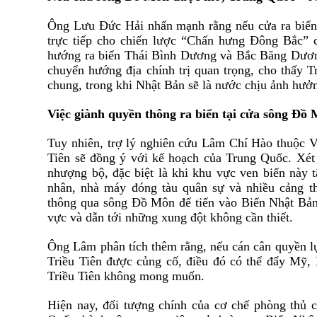
Ông Lưu
Đ
ức Hải nhấn mạnh rằng nếu cửa ra biể
trực tiếp cho chiến lược “Chấn hưng
Đ
ô
ng Bắc” 
hướng ra biển Thái Bình Dương v
à
Bắc B
ă
ng Dươ
chuyển hướng
đ
ịa chính trị quan trọng, cho thấy
chung, trong khi Nhật Bản sẽ là nước chịu ảnh hưởng
Việc giành quyền thông ra biển tại cửa sông
Đ
ồ 
Tuy nhiên, trợ lý nghiên cứu Lâm Chí Hào thuộc 
Tiên sẽ
đ
ồng ý với kế hoạch của Trung Quốc. Xét
nhượng bộ,
đ
ặc biệt là khi khu vực ven biển này 
nhân, nhà máy
đ
ó
ng t
à
u qu
â
n sự và nhiều cảng 
thông qua sông
Đ
ồ Môn
đ
ể tiến vào Biển Nhật Bản
vực và dẫn tới những xung
đ
ột không cần thiết.
Ông Lâm phân tích thêm rằng, nếu cán cân quyền l
Triều Tiên
đ
ược củng cố,
đ
iều
đ
ó
c
ó
thể
đ
ẩy Mỹ, 
Triều Tiên không mong muốn.
Hiện nay,
đ
ối tượng chính của cơ chế phòng thủ 