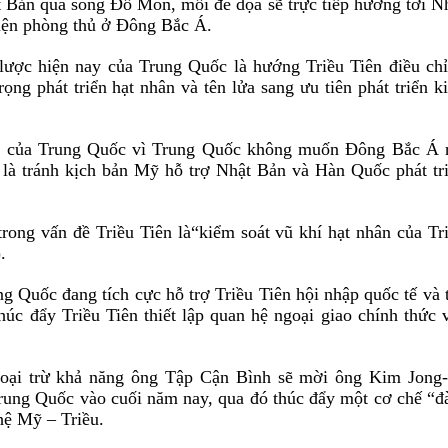
t Bản qua sông
Đ
ồ Môn, mối
đ
e dọa sẽ trực tiếp hướng tới N
diện phòng thủ ở
Đ
ô
ng Bắc Á.
 lược hiện nay của Trung Quốc là hướng Triều Tiên
đ
iều ch
ọng phát triển hạt nhân và tên lửa sang ưu ti
ê
n ph
á
t triển k
c của Trung Quốc vì Trung
Quốc
không muốn
Đ
ô
ng Bắc Á 
t là tránh kịch bản Mỹ hỗ trợ Nhật Bản và Hàn Quốc phát tr
trong vấn
đ
ề Triều Tiên
là
“kiểm soát v
ũ
khí
hạt nhân của Tr
.
ung Quốc
đ
ang t
í
ch cực hỗ trợ Triều Tiên hội nhập quốc tế và 
thúc
đ
ẩy Triều Tiên thiết lập quan hệ ngoại giao chính thức 
oại trừ khả n
ă
ng
ô
ng Tập Cận Bình sẽ mời ông Kim Jong
rung Quốc vào cuối n
ă
m nay, qua
đ
ó
th
ú
c
đ
ẩy một cơ chế “
đ
hệ Mỹ – Triều.