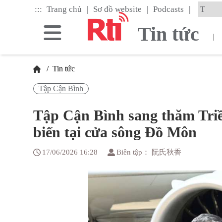
Skip
|
|
|
:::
Trang chủ
Sơ đồ website
Podcasts
to
the
Tin tức
main
|
content
block
/
Tin tức
Tập Cận Bình
Tập Cận Bình sang thăm Triề
biển tại cửa sông Đồ Môn
17/06/2026 16:28
Biên tập： 阮氏秋香