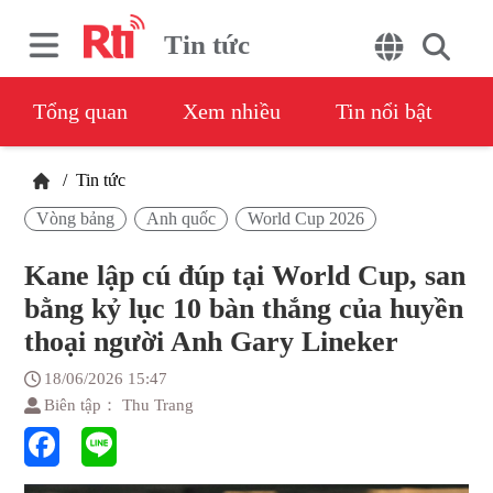
Tin tức
Tổng quan
Xem nhiều
Tin nổi bật
/
Tin tức
Vòng bảng
Anh quốc
World Cup 2026
Kane lập cú đúp tại World Cup, san
bằng kỷ lục 10 bàn thắng của huyền
thoại người Anh Gary Lineker
18/06/2026 15:47
Biên tập： Thu Trang