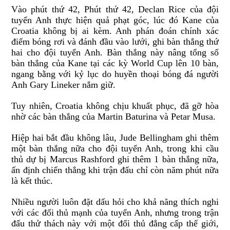
Vào phút thứ 42, Phút thứ 42, Declan Rice của đội
tuyển Anh thực hiện quả phạt góc, lúc đó Kane của
Croatia không bị ai kèm. Anh phán đoán chính xác
điểm bóng rơi và đánh đầu vào lưới, ghi bàn thắng thứ
hai cho đội tuyển Anh. Bàn thắng này nâng tổng số
bàn thắng của Kane tại các kỳ World Cup lên 10 bàn,
ngang bằng với kỷ lục do huyền thoại bóng đá người
Anh Gary Lineker nắm giữ.
Tuy nhiên, Croatia không chịu khuất phục, đã gỡ hòa
nhờ các bàn thắng của Martin Baturina và Petar Musa.
Hiệp hai bắt đầu không lâu, Jude Bellingham ghi thêm
một bàn thắng nữa cho đội tuyển Anh, trong khi cầu
thủ dự bị Marcus Rashford ghi thêm 1 bàn thắng nữa,
ấn định chiến thắng khi trận đấu chỉ còn năm phút nữa
là kết thúc.
Nhiều người luôn đặt dấu hỏi cho khả năng thích nghi
với các đối thủ mạnh của tuyển Anh, nhưng trong trận
đấu thử thách này với một đối thủ đẳng cấp thế giới,