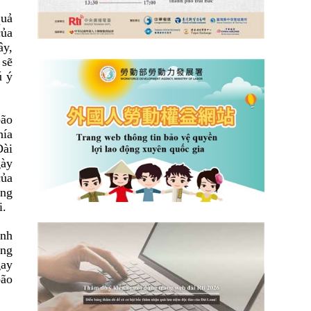
quả
của
ây,
 sẽ
ú ý
bão
hía
Đài
gày
của
ởng
i.
ình
ang
gay
bão