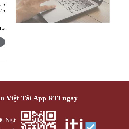
hấp
lần
 Ly
an Việt
Tải App RTI ngay
iệt Ngữ