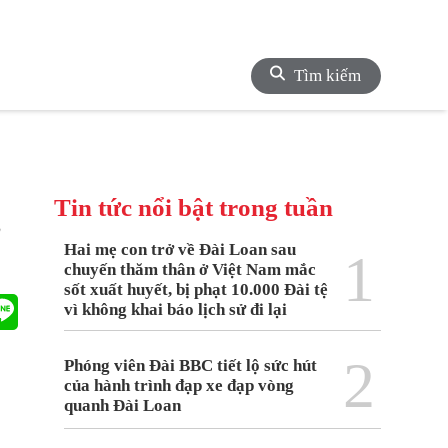
Tìm kiếm
Tin tức nổi bật trong tuần
ừ
Hai mẹ con trở về Đài Loan sau
1
chuyến thăm thân ở Việt Nam mắc
sốt xuất huyết, bị phạt 10.000 Đài tệ
vì không khai báo lịch sử đi lại
2
Phóng viên Đài BBC tiết lộ sức hút
của hành trình đạp xe đạp vòng
quanh Đài Loan