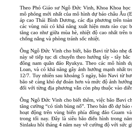
Theo Phó Giáo sư Ngô Đức Vinh, Khoa Khoa học K
mô phỏng mới nhất của mô hình dự báo châu Âu (E
áp cao Thái Bình Dương, các địa phương trên toàn 
các vùng núi có khả năng xuất hiện mưa rào cục b
tăng cao như giữa mùa hè, nhiệt độ cao nhất trên 
chống nắng và phòng tránh sốc nhiệt.
Ông Ngô Đức Vinh cho biết, bão Bavi từ bão nhẹ đã
này sẽ tiếp tục di chuyển theo hướng tây - tây bắc
đông nam quần đảo Ryukyu. Theo các mô hình dự 
Loan, và có khả năng gây ảnh hưởng mạnh nhất tro
12/7. Tuy nhiên sau khoảng 5 ngày, bão Navi từ hư
bão sẽ càng khó dự đoán hơn và mức độ ảnh hưởng
đối với từng địa phương vẫn còn phụ thuộc vào diễn 
Ông Ngô Đức Vinh cho biết thêm, việc bão Bavi chỉ
tăng cường “có tính bùng nổ”. Theo bản đồ dự báo
hoạt động trên vùng biển phía đông đảo Guam và
trong tối nay. Đây là siêu bão điển hình trong n
Sinlaku hồi tháng 4 năm nay về cường độ với sức gi