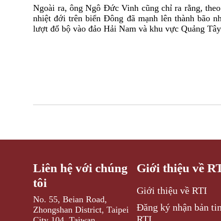
Ngoài ra, ông Ngô Đức Vinh cũng chỉ ra rằng, the
nhiệt đới trên biển Đông đã mạnh lên thành bão n
lượt đổ bộ vào đảo Hải Nam và khu vực Quảng Tây
Liên hệ với chúng
Giới thiệu về R
tôi
Giới thiệu về RTI
No. 55, Beian Road,
Đăng ký nhận bản tin
Zhongshan District, Taipei
RTI
City 104, Taiwan