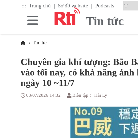
Skip
|
|
|
:::
Trang chủ
Sơ đồ website
Podcasts
to
the
Tin tức
main
|
content
block
/
Tin tức
Chuyên gia khí tượng: Bão Ba
vào tối nay, có khả năng ản
ngày 10 ~11/7
03/07/2026 14:32
Biên tập： Hải Ly