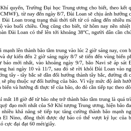
hí quyển, Trường Đại học Trung ương cho biết, theo kết 
CMWF), từ nay đến ngày 8/7, Đài Loan sẽ chịu ảnh hưởng 
Đài Loan trong trạng thái thời tiết từ có nắng đến nhiều m
ộ vào buổi chiều. Ông cũng cho biết, từ hôm nay nền nhiệt
toàn Đài Loan có thể lên tới khoảng 38°C, người dân cần ch
 mạnh lên thành bão tầm trung vào lúc 2 giờ sáng nay, con 
 và dự kiến đến 2 giờ sáng ngày 8/7 sẽ tiến đến vùng biển p
báo mới nhất, vào khoảng ngày 9/7, bão Navi sẽ áp sát 
ng hai ngày 10 và 11/7, sau đó sẽ rời khỏi Đài Loan vào n
ớng tây - tây bắc sẽ dần đổi hướng thành tây bắc, đường đi 
 sẽ phụ thuộc sự đổi hướng của bão. Vì vậy mức độ ảnh hư
biến và hướng đi thực tế của bão, do đó cần tiếp tục theo dõ
 mất 18 giờ để từ bão nhẹ trở thành bão tầm trung là quá tr
 quỹ đạo mới nhất của Sở Khí tượng Trung ương, hiện bão đ
 nhiều khả năng sẽ tiếp tục tăng cường thành bão mạnh n
ăm El Nino, đồng thời được dự báo có thể vượt kỷ lục của 
ó cực đại đạt 60 mét/giây.