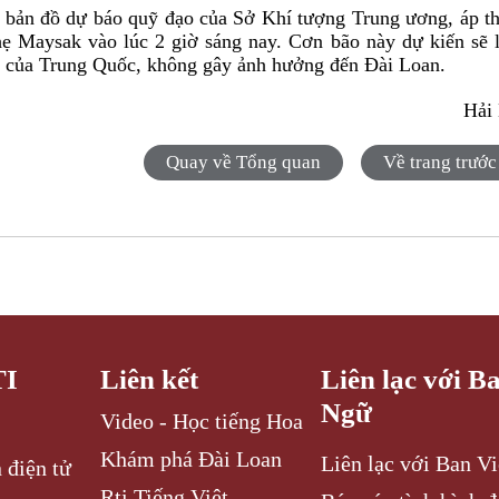
o bản đồ dự báo quỹ đạo của Sở Khí tượng Trung ương, áp t
hẹ Maysak vào lúc 2 giờ sáng nay. Cơn bão này dự kiến sẽ 
 của Trung Quốc, không gây ảnh hưởng đến Đài Loan.
Hải
Quay về Tổng quan
Về trang trước
TI
Liên kết
Liên lạc với B
Ngữ
Video - Học tiếng Hoa
Khám phá Đài Loan
Liên lạc với Ban V
 điện tử
Rti Tiếng Việt -