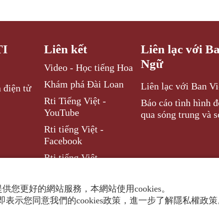
TI
Liên kết
Liên lạc với B
Ngữ
Video - Học tiếng Hoa
Khám phá Đài Loan
Liên lạc với Ban V
 điện tử
Rti Tiếng Việt -
Báo cáo tình hình 
YouTube
qua sóng trung và s
Rti tiếng Việt -
Facebook
Rti tiếng Việt –
Instagram
供您更好的網站服務，本網站使用cookies。
表示您同意我們的cookies政策，進一步了解隱私權政
ghts reserved.