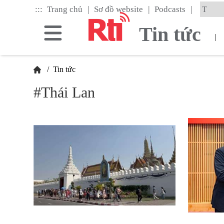
Skip
|
|
|
:::
Trang chủ
Sơ đồ website
Podcasts
to
the
Tin tức
main
|
content
block
/
Tin tức
#Thái Lan