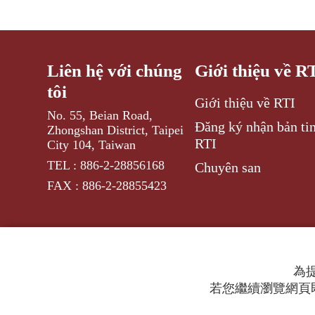
Liên hệ với chúng
Giới thiệu về R
tôi
Giới thiệu về RTI
No. 55, Beian Road,
Đăng ký nhận bản tin
Zhongshan District, Taipei
RTI
City 104, Taiwan
TEL : 886-2-28856168
Chuyên san
FAX : 886-2-28855423
為提
若您繼續瀏覽網頁即
© 2024 RTI (Radio Taiwan International).
All ri