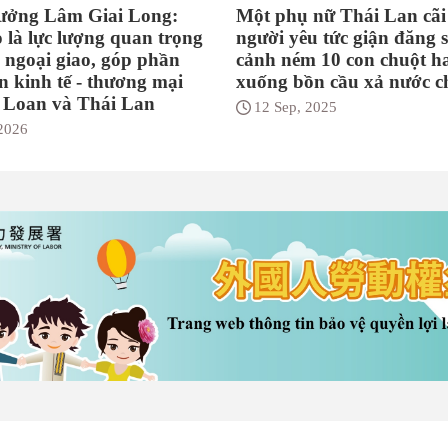
rưởng Lâm Giai Long:
Một phụ nữ Thái Lan cãi 
 là lực lượng quan trọng
người yêu tức giận đăng 
 ngoại giao, góp phần
cảnh ném 10 con chuột 
ển kinh tế - thương mại
xuống bồn cầu xả nước c
i Loan và Thái Lan
12 Sep, 2025
 2026