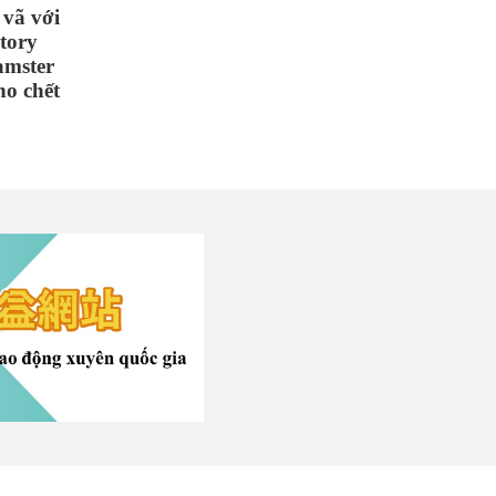
vã với
story
hamster
ho chết