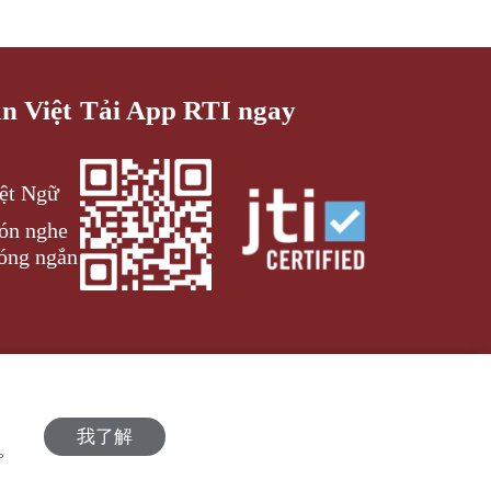
an Việt
Tải App RTI ngay
iệt Ngữ
đón nghe
óng ngắn
我了解
策。