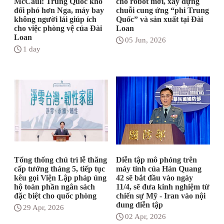
McCaul: Trung Quốc khó
chó robot mới, xây dựng
đối phó hơn Nga, máy bay
chuỗi cung ứng “phi Trung
không người lái giúp ích
Quốc” và sản xuất tại Đài
cho việc phòng vệ của Đài
Loan
Loan
05 Jun, 2026
1 day
Tổng thống chủ trì lễ thăng
Diễn tập mô phỏng trên
cấp tướng tháng 5, tiếp tục
máy tính của Hán Quang
kêu gọi Viện Lập pháp ủng
42 sẽ bắt đầu vào ngày
hộ toàn phần ngân sách
11/4, sẽ đưa kinh nghiệm từ
đặc biệt cho quốc phòng
chiến sự Mỹ - Iran vào nội
dung diễn tập
29 Apr, 2026
02 Apr, 2026