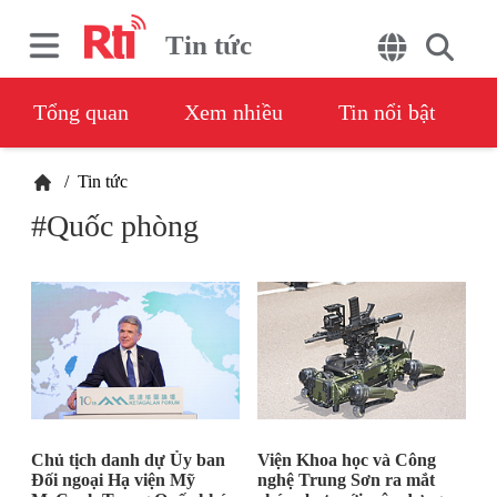
Tin tức
Tổng quan
Xem nhiều
Tin nổi bật
/
Tin tức
#Quốc phòng
Chủ tịch danh dự Ủy ban
Viện Khoa học và Công
Đối ngoại Hạ viện Mỹ
nghệ Trung Sơn ra mắt