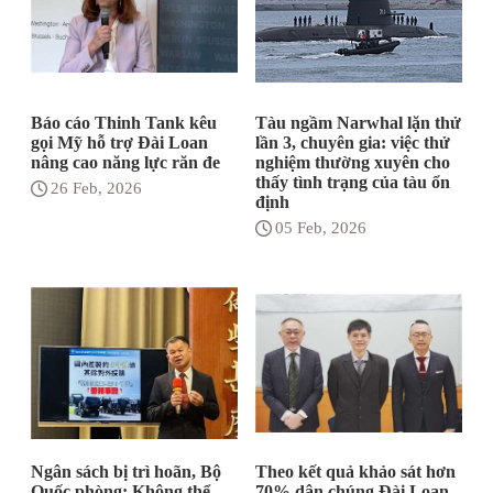
Báo cáo Thinh Tank kêu
Tàu ngầm Narwhal lặn thử
gọi Mỹ hỗ trợ Đài Loan
lần 3, chuyên gia: việc thử
nâng cao năng lực răn đe
nghiệm thường xuyên cho
thấy tình trạng của tàu ổn
26 Feb, 2026
định
05 Feb, 2026
Ngân sách bị trì hoãn, Bộ
Theo kết quả khảo sát hơn
Quốc phòng: Không thể
70% dân chúng Đài Loan