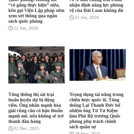
“cố gắng thực hiện” nữa,
nhận định năng lực phòng
kêu gọi Viện Lập pháp sớm
vệ của Đài Loan không đủ
xem xét thông qua ngân
21 Jan, 2026
sách quốc phòng
22 Jan, 2026
Tổng thống thị sát trại
Trọng dụng tài năng trong
huấn luyện dự bị động
chiến lược quốc tế, Tổng
viên. Ông nhấn mạnh hòa
thống Lại Thanh Đức bổ
giải cũng cần có hậu thuẫn
nhiệm ông Từ Tư Kiệm
mạnh mẽ, nếu không sẽ trở
làm Phó Bộ trưởng Quốc
thành đầu hàng
phòng phụ trách chính
sách quân sự
02 Dec, 2025
28 Nov, 2025