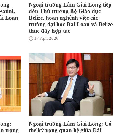
Long
Ngoại trưởng Lâm Giai Long tiếp
atini,
đón Thứ trưởng Bộ Giáo dục
ài Loan
Belize, hoan nghênh việc các
trường đại học Đài Loan và Belize
thúc đẩy hợp tác
17 Apr, 2026
Long:
Ngoại trưởng Lâm Giai Long: Có
an trọng
thể kỳ vọng quan hệ giữa Đài