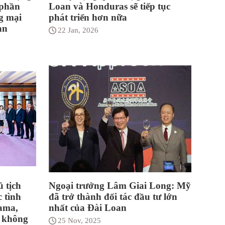
 phần
Loan và Honduras sẽ tiếp tục
ng mại
phát triển hơn nữa
an
22 Jan, 2026
 tịch
Ngoại trưởng Lâm Giai Long: Mỹ
 tình
đã trở thành đối tác đầu tư lớn
ama,
nhất của Đài Loan
ẽ không
25 Nov, 2025