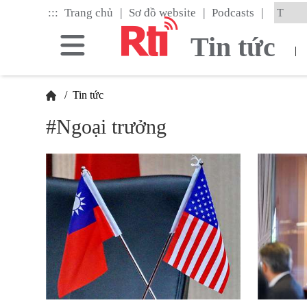
Skip
|
|
|
:::
Trang chủ
Sơ đồ website
Podcasts
to
the
Tin tức
main
|
content
block
/
Tin tức
#Ngoại trưởng