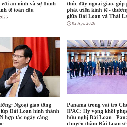
i với an ninh và sự thịnh
thúc đẩy ngoại giao, góp
nh tế toàn cầu
phát triển kinh tế - thươ
giữa Đài Loan và Thái L
 2026
02 Apr, 2026
ưởng: Ngoại giao tổng
Panama trong vai trò Chủ
giúp Đài Loan hình thành
IPAC: Hy vọng khôi phục
i hợp tác ngày càng
hữu nghị Đài Loan - Pan
ắc
chuyến thăm Đài Loan s