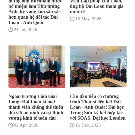
mừng ông Burnham được
Viện Lập pháp Đài Loan,
bổ nhiệm làm Thủ tướng
ủng hộ Đài Loan tham gia
Anh, kỳ vọng làm sâu sắc
quốc tế
hơn quan hệ đối tác Đài
15 May, 2026
Loan - Anh Quốc
21 Jul, 2026
Ngoại trưởng Lâm Giai
Lần đầu tiên có chương
Long: Đài Loan là một
trình Thạc sĩ liên kết Đài
thành viên không thể thiếu
Loan - Anh Quốc! Đại học
đối với an ninh và sự thịnh
Trung Sơn ký kết hợp tác
vượng kinh tế toàn cầu
với SOAS, Đại học London
02 Apr, 2026
16 Dec, 2025