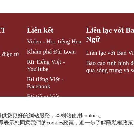
TI
Liên kết
Liên lạc với B
Ngữ
Video - Học tiếng Hoa
Khám phá Đài Loan
Liên lạc với Ban V
 điện tử
Rti Tiếng Việt -
Báo cáo tình hình 
YouTube
qua sóng trung và s
Rti tiếng Việt -
Facebook
Rti tiếng Việt –
Instagram
供您更好的網站服務，本網站使用cookies。
表示您同意我們的cookies政策，進一步了解隱私權政
ghts reserved.