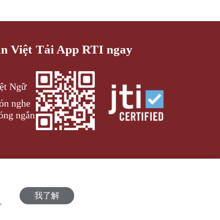
an Việt
Tải App RTI ngay
iệt Ngữ
đón nghe
óng ngắn
我了解
策。