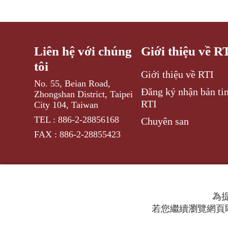
Liên hệ với chúng
Giới thiệu về R
tôi
Giới thiệu về RTI
No. 55, Beian Road,
Đăng ký nhận bản tin
Zhongshan District, Taipei
RTI
City 104, Taiwan
TEL : 886-2-28856168
Chuyên san
FAX : 886-2-28855423
為提
若您繼續瀏覽網頁即
© 2024 RTI (Radio Taiwan International).
All ri