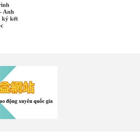
rình
 - Anh
 ký kết
ọc