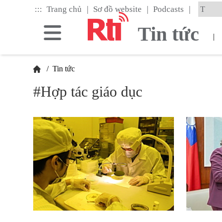
Skip
|
|
|
:::
Trang chủ
Sơ đồ website
Podcasts
to
the
Tin tức
main
|
content
block
/
Tin tức
#Hợp tác giáo dục