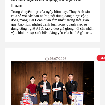
Loan
Trong chuyên mục của ngày hôm nay, Thúy Anh xin
chia sẻ với các bạn những nội dung đang được cộng
đồng mạng Đài Loan quan tâm nhiều trong thời gian
qua, bao gồm những tranh luận xoay quanh việc sử
dụng công nghệ AI để tạo video giả giọng nói của nhân
vật chính trị, sự xuất hiện đáng yêu của hai bé gấu trúc
đỏ mới tại Sở thú Đài Bắc, cũng như hành trình thi đấu
đầy cảm xúc của tay vợt số một Đài Loan Châu Thiên
Thành tại các giải cầu lông quốc tế. Đây là những
thông tin như thế nào, mời các bạn cùng Thúy Anh tìm
hiểu nha!
26/07/2026