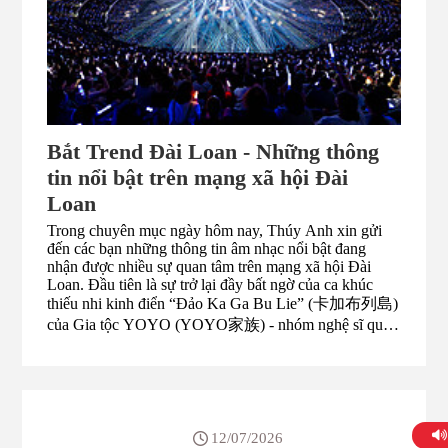
Bắt Trend Đài Loan - Những thông
tin nổi bật trên mạng xã hội Đài
Loan
Trong chuyên mục ngày hôm nay, Thúy Anh xin gửi
đến các bạn những thông tin âm nhạc nổi bật đang
nhận được nhiều sự quan tâm trên mạng xã hội Đài
Loan. Đầu tiên là sự trở lại đầy bất ngờ của ca khúc
thiếu nhi kinh điển “Đảo Ka Ga Bu Lie” (卡加布列島)
của Gia tộc YOYO (YOYO家族) - nhóm nghệ sĩ quen
thuộc gắn liền với kênh thiếu nhi YOYOTV. Ca khúc
từng là ký ức tuổi thơ của nhiều thế hệ khán giả Đài
Loan, nay bất ngờ được nhắc lại và lan truyền mạnh mẽ
trên mạng xã hội thông qua các nội dung sáng tạo trên
Internet. Đặc biệt, ý tưởng kết hợp bài hát thiếu nhi này
với thông điệp tuân thủ quy định về độ tuổi uống rượu
12/07/2026