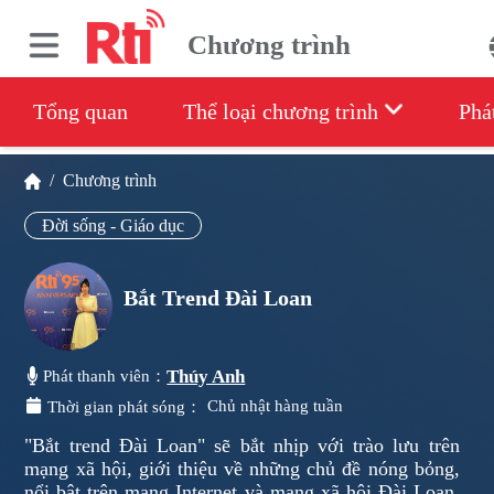
Chương trình
Tổng quan
Thể loại chương trình
Phá
/
Chương trình
Đời sống - Giáo dục
Bắt Trend Đài Loan
Thúy Anh
Phát thanh viên：
Chủ nhật hàng tuần
Thời gian phát sóng：
"Bắt trend Đài Loan" sẽ bắt nhịp với trào lưu trên
mạng xã hội, giới thiệu về những chủ đề nóng bỏng,
nổi bật trên mạng Internet và mạng xã hội Đài Loan,