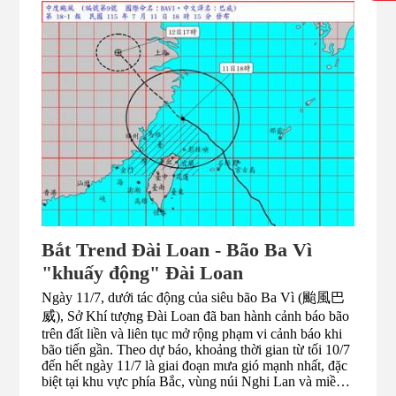
của thương hiệu bia thủ công LE BLÉ D'OR (金色三
麥) đã khiến cư dân mạng thích thú, giúp ca khúc một
lần nữa trở thành tâm điểm chú ý. Bên cạnh đó, ban
nhạc rock nổi tiếng Đài Loan là Mayday (五月天)
thông báo tạm nghỉ hoạt động sau chuỗi tour concert ...
Bắt Trend Đài Loan - Bão Ba Vì
"khuấy động" Đài Loan
Ngày 11/7, dưới tác động của siêu bão Ba Vì (颱風巴
威), Sở Khí tượng Đài Loan đã ban hành cảnh báo bão
trên đất liền và liên tục mở rộng phạm vi cảnh báo khi
bão tiến gần. Theo dự báo, khoảng thời gian từ tối 10/7
đến hết ngày 11/7 là giai đoạn mưa gió mạnh nhất, đặc
biệt tại khu vực phía Bắc, vùng núi Nghi Lan và miền