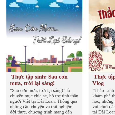
Thực tập sinh: Sau cơn
Thực tập
mưa, trời lại sáng!
Vlog
“Sau cơn mưa, trời lại sáng!” là
“Thảo Linh
chuyên mục chia sẻ, hỗ trợ tinh thần
khám phá th
người Việt tại Đài Loan. Thông qua
học, những 
những câu chuyện và trải nghiệm
vui chơi dà
đời thực, chương trình mang đến
tại Đài Loan