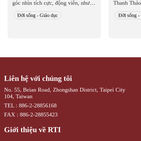
góc nhìn tích cực, động viên, như
Thanh Thảo
một người bạn đồng hành về mặt
thực hiện. 
Đời sống - Giáo dục
Đời sống -
tinh thần, giúp nhữ...
"Thảo Linh 
Liên hệ với chúng tôi
No. 55, Beian Road, Zhongshan District, Taipei City
104, Taiwan
TEL : 886-2-28856168
FAX : 886-2-28855423
Giới thiệu về RTI