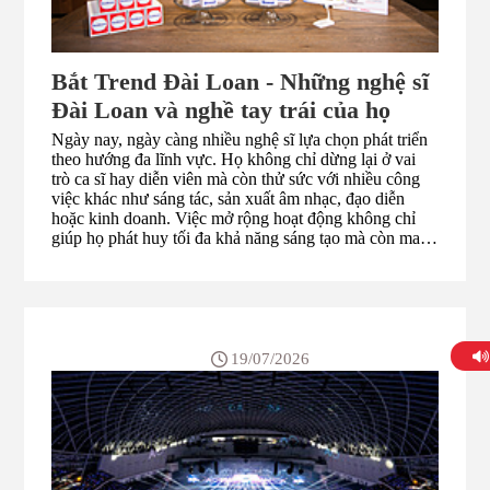
Bắt Trend Đài Loan - Những nghệ sĩ
Đài Loan và nghề tay trái của họ
Ngày nay, ngày càng nhiều nghệ sĩ lựa chọn phát triển
theo hướng đa lĩnh vực. Họ không chỉ dừng lại ở vai
trò ca sĩ hay diễn viên mà còn thử sức với nhiều công
việc khác như sáng tác, sản xuất âm nhạc, đạo diễn
hoặc kinh doanh. Việc mở rộng hoạt động không chỉ
giúp họ phát huy tối đa khả năng sáng tạo mà còn mang
đến cho khán giả những dự án mới mẻ, đa dạng và đầy
bất ngờ. Không ít nghệ sĩ đã mạnh dạn lấn sân sang
kinh doanh ở nhiều ngành nghề khác nhau và gặt hái
được những thành công đáng chú ý. Từ thời trang, ẩm
thực đến làm đẹp hay công nghệ, nhiều "nghề tay trái"
của các ngôi sao đã thu hút sự quan tâm lớn từ công
19/07/2026
chúng. Trong chuyên mục tuần này, Thúy Anh sẽ giới
thiệu đến các bạn một số nghệ sĩ Đài Loan nổi tiếng
không chỉ nhờ hoạt động nghệ thuật mà còn bởi những
dự án kinh doanh thành công được nhiều người dùng
mạng Đài Loan biết đến. Mời các bạ...