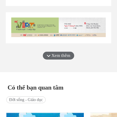
Trung, nơi có nguy cơ xảy ra mưa lớn cục bộ và thời
tiết diễn biến phức tạp. Để đảm bảo an toàn cho người
dân, hầu hết các địa phương trên toàn Đài Loan đã
đồng loạt thông báo nghỉ học, nghỉ làm trong ngày
11/7. Từ Đài Bắc, Tân Bắc, Cơ Long, Đào Viên, Đài
Trung, Đài Nam đến Cao Hùng và nhiều huyện, thành
phố khác đều tạm dừng các hoạt động. Chỉ một số ít
khu vực như Kim Môn và một phần huyện Đài Đông
vẫn duy trì lịch học tập, làm việc bình thường. Không
chỉ ảnh hưởng đến đời sống và sinh hoạt, siêu bão Ba
Vì còn trở thành chủ đề được ...
Xem thêm
Có thể bạn quan tâm
Đời sống - Giáo dục