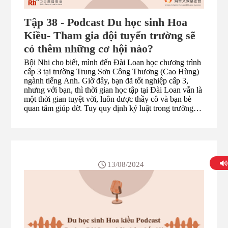
Tập 38 - Podcast Du học sinh Hoa
Kiều- Tham gia đội tuyển trường sẽ
có thêm những cơ hội nào?
Bội Nhi cho biết, mình đến Đài Loan học chương trình
cấp 3 tại trường Trung Sơn Công Thương (Cao Hùng)
ngành tiếng Anh. Giờ đây, bạn đã tốt nghiệp cấp 3,
nhưng với bạn, thì thời gian học tập tại Đài Loan vẫn là
một thời gian tuyệt vời, luôn được thầy cô và bạn bè
quan tâm giúp đỡ. Tuy quy định kỷ luật trong trường
khá là khắt khe, nhưng cũng nhờ sự khắt khe đó, sẽ đào
tạo tính tự lập và kỷ luật của các bạn học sinh cấp 3,
khi lần đầu xa nhà đi học nơi đất khách quê người. Bội
Nhi cho biết, khi học tại trường trung học Trung Sơn
Công Thương, từ năm 2 bạn đã thi vào đội tuyển tiếng
Anh của trường. Nhờ tham gia vào đội tuyển, bạn đã có
13/08/2024
nhiều cơ hội để được đào tạo tăng cường, có nhiều cơ
hội tham gia nhiều sân chơi, giao lưu thi đấu tiếng Anh,
quá trình này đã giúp trình độ tiếng Anh của bạn được
nâng cao nhanh chóng. Tuy nhiên, cũng vì do tham gi...