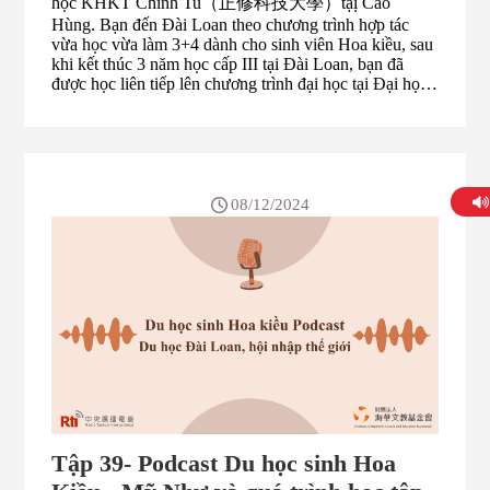
học KHKT Chính Tu（正修科技大學）tạị Cao
Hùng. Bạn đến Đài Loan theo chương trình hợp tác
vừa học vừa làm 3+4 dành cho sinh viên Hoa kiều, sau
khi kết thúc 3 năm học cấp III tại Đài Loan, bạn đã
được học liên tiếp lên chương trình đại học tại Đại học
Chính Tu, và hiện nay đang làm năm học cuối cùng của
chương trình đại học. Bảo Long chia sẻ, lúc mới đến
Đài Loan, do tiếng Hoa của bạn vẫn chưa thành thạo,
thời gian đầu bạn cũng không dám mở miệng để giao
tiếp với mọi người nhiều, nhờ có thầy cô và bạn bè hỗ
trợ, giúp bạn quen dần với cuộc sống tại Đài Loan. Bạn
08/12/2024
tâm sự, khi quyết định đến Đài Loan học tập, lúc ấy
bạn cũng mới học hết cấp II, do bạn nhận thấy mình
cũng không có tài năng đặc biệt nào, cộng thêm có anh
chị em cũng từng học tập tại Đài Loan, từng được chia
sẻ về môi trường học tại đ...
Tập 39- Podcast Du học sinh Hoa