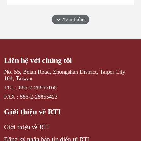
mà có thể tự do chọn trường đại học và ngành học
mình mong muốn, và...
Xem thêm
Liên hệ với chúng tôi
No. 55, Beian Road, Zhongshan District, Taipei City
104, Taiwan
TEL : 886-2-28856168
FAX : 886-2-28855423
Giới thiệu về RTI
Giới thiệu về RTI
Đăng ký nhận bản tin điện tử RTI