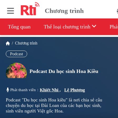
Chương trình
Tổng quan
Thể loại chương trình
Phá
/
Chương trình
Podcast
Podcast Du học sinh Hoa Kiều
Khiết Nhi ,
Lệ Phương
Phát thanh viên：
Podcast "Du học sinh Hoa kiều" là nơi chia sẻ câu
chuyện du học tại Đài Loan của các bạn học sinh,
sinh viên người Việt gốc Hoa.