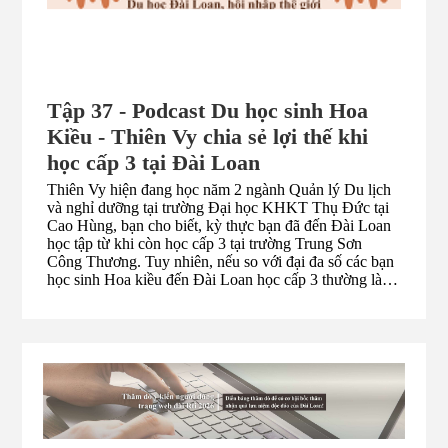
Tập 37 - Podcast Du học sinh Hoa
Kiều - Thiên Vy chia sẻ lợi thế khi
học cấp 3 tại Đài Loan
Thiên Vy hiện đang học năm 2 ngành Quản lý Du lịch
và nghỉ dưỡng tại trường Đại học KHKT Thụ Đức tại
Cao Hùng, bạn cho biết, kỳ thực bạn đã đến Đài Loan
học tập từ khi còn học cấp 3 tại trường Trung Sơn
Công Thương. Tuy nhiên, nếu so với đại đa số các bạn
học sinh Hoa kiều đến Đài Loan học cấp 3 thường là
học chương trình vừa học vừa làm, thì bạn lại học theo
chương trình tự túc chính quy. Do bạn rất thích ngành
du lịch, mà ngành học này lại chỉ có hệ tự túc, chứ
không có hệ vừa học vừa làm, nên cuối cùng bạn đã
chọn học hệ tự túc, học chung với các bạn người Đài
Loan. Tuy là học hệ tự túc, bạn cũng phải xét tuyển và
thi đại học như các bạn người Đài Loan khác, nhưng
bù lại, bạn không bị ràng buộc là chỉ có thể học trường
đại học hợp tác với trường cấp 3 theo chương trình 3+4,