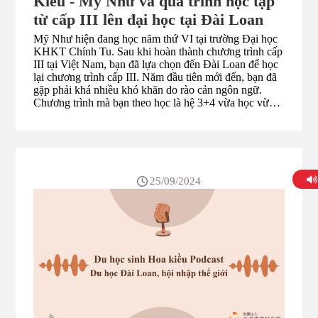
Kiều - Mỹ Như và quá trình học tập
từ cấp III lên đại học tại Đài Loan
Mỹ Như hiện đang học năm thứ VI tại trường Đại học
KHKT Chính Tu. Sau khi hoàn thành chương trình cấp
III tại Việt Nam, bạn đã lựa chọn đến Đài Loan để học
lại chương trình cấp III. Năm đầu tiên mới đến, bạn đã
gặp phải khá nhiều khó khăn do rào cản ngôn ngữ.
Chương trình mà bạn theo học là hệ 3+4 vừa học vừa
làm, ngoài thời gian học tập ở trường, bạn còn có thời
gian phải đến doanh nghiệp thực tập. Nếu ở trường, thì
thầy cô còn có thể nói chậm lại cho các bạn nghe từ từ,
nhưng khi đi thực tập, đôi khi chủ quản giao việc lại
nói rất nhiều, có lần do hiểu sai ý, gây ra lỗi trong công
việc, khiến bạn buồn vô cùng. Đã có lúc bạn nản lòng,
25/09/2024
muốn bỏ cuộc, nhưng nhờ có gia đình luôn động viên,
giúp bạn lấy lại tinh thần để tiếp tục cô gắng. Sau bao
năm qua đi, nay ngẫm lại những ngày mới đến, bạn
cũng không khỏi ngạc nhiên, hóa ra mình đã ở Đài
Loan được ...