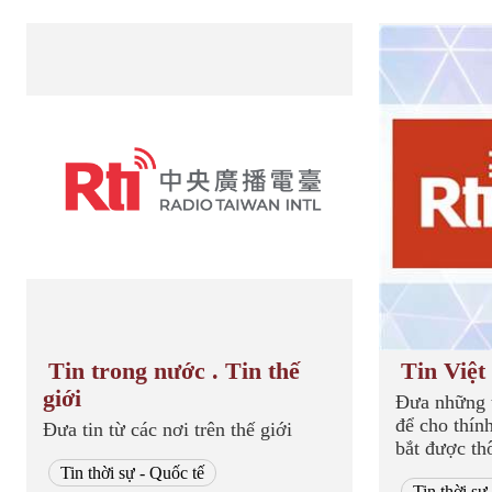
Tin trong nước . Tin thế
Tin Việ
giới
Đưa những t
để cho thín
Đưa tin từ các nơi trên thế giới
bắt được th
Tin thời sự - Quốc tế
Tin thời sự