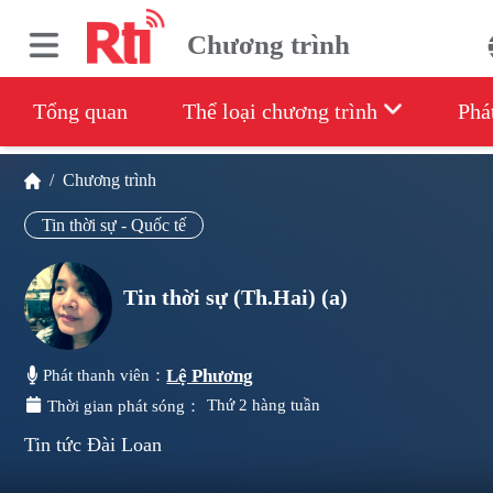
Chương trình
Tổng quan
Thể loại chương trình
Phá
/
Chương trình
Tin thời sự - Quốc tế
Tin thời sự (Th.Hai) (a)
Lệ Phương
Phát thanh viên：
Thứ 2 hàng tuần
Thời gian phát sóng：
Tin tức Đài Loan