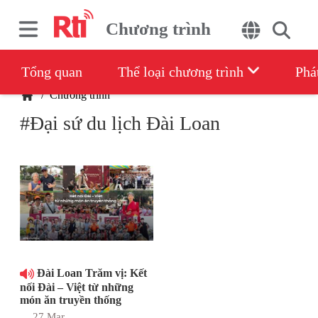
Chương trình
Tổng quan
Thể loại chương trình
Phá
/
Chương trình
#Đại sứ du lịch Đài Loan
Đài Loan Trăm vị: Kết
nối Đài – Việt từ những
món ăn truyền thống
27 Mar,