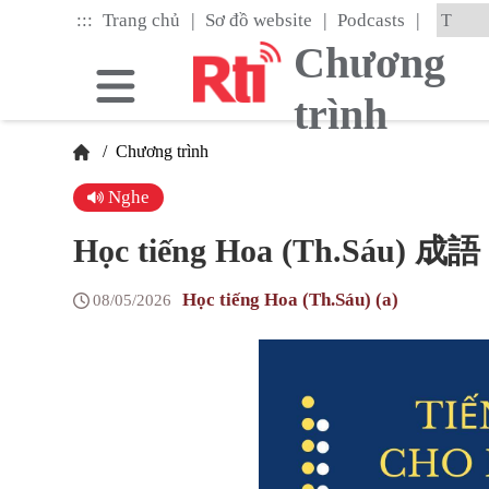
Skip
|
|
|
:::
Trang chủ
Sơ đồ website
Podcasts
to
the
Chương
main
content
trình
block
/
Chương trình
Nghe
Học tiếng Hoa (Th.Sáu) 成語 
Học tiếng Hoa (Th.Sáu) (a)
08/05/2026