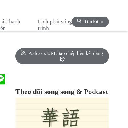
hát thanh
Lịch phát sóng chương
Tìm kiếm
iên
trình
Podcasts URL Sao chép liên kết đăng
ký
Theo dõi song song & Podcast