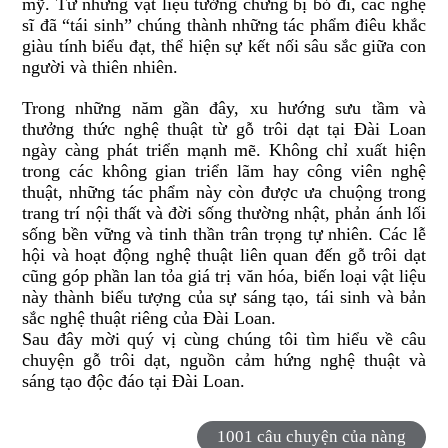
mỹ. Từ những vật liệu tưởng chừng bị bỏ đi, các nghệ
sĩ đã “tái sinh” chúng thành những tác phẩm điêu khắc
giàu tính biểu đạt, thể hiện sự kết nối sâu sắc giữa con
người và thiên nhiên.
Trong những năm gần đây, xu hướng sưu tầm và
thưởng thức nghệ thuật từ gỗ trôi dạt tại Đài Loan
ngày càng phát triển mạnh mẽ. Không chỉ xuất hiện
trong các không gian triển lãm hay công viên nghệ
thuật, những tác phẩm này còn được ưa chuộng trong
trang trí nội thất và đời sống thường nhật, phản ánh lối
sống bền vững và tinh thần trân trọng tự nhiên. Các lễ
hội và hoạt động nghệ thuật liên quan đến gỗ trôi dạt
cũng góp phần lan tỏa giá trị văn hóa, biến loại vật liệu
này thành biểu tượng của sự sáng tạo, tái sinh và bản
sắc nghệ thuật riêng của Đài Loan.
Sau đây mời quý vị cùng chúng tôi tìm hiểu về câu
chuyện gỗ trôi dạt, nguồn cảm hứng nghệ thuật và
sáng tạo độc đáo tại Đài Loan.
1001 câu chuyện của nàng