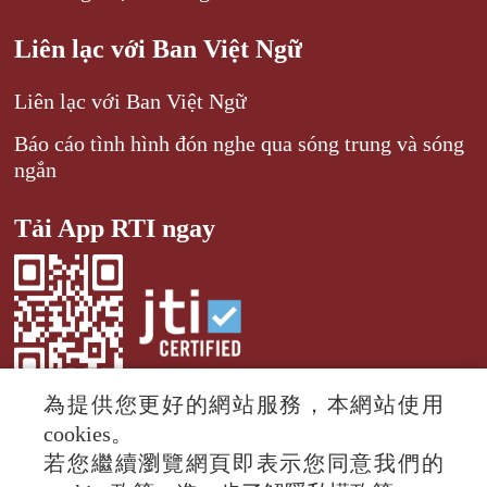
Liên lạc với Ban Việt Ngữ
Liên lạc với Ban Việt Ngữ
Báo cáo tình hình đón nghe qua sóng trung và sóng
ngắn
Tải App RTI ngay
為提供您更好的網站服務，本網站使用
cookies。
若您繼續瀏覽網頁即表示您同意我們的
© 2024 RTI (Radio Taiwan International).